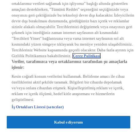
ortaklarımız verileri sağlamak için işliyoruz" başlığı altında gösterilen
DYG Radyolar
amaçları desteklerken, "Tümünü Reddet" seçeneğini seçtiğinizde veya
NTV RADYO
onayınızı geri çektiğinizde bu teknoloji devre dışı kalacaktır. İzleyicilerin
KRAL FM
KRAL POP
devre dışı bırakılması durumunda, gördüğünüz bazı içerik ve reklamlar
EKSEN
sizinle alakalı olmayabilir. Tercihlerinizi değiştirmek veya onayınızı geri
VOYAGE
çekmek için istediğiniz zaman internet sayfasının alt kısmındaki
DYG Dijital
"Tercihleri Yönet" bağlantısına veya varsa internet sayfasının sol alt
ntv.com.tr
kısmındaki yüzen simgeye tıklayarak bu menüye yeniden ulaşabilirsiniz.
ntvspor.net
Tercihleriniz Website kapsamında geçerli olacaktır. Daha fazla ayrıntı için
secim.ntv.com.tr
Gizlilik Politikamıza bakabilirsiniz.
Çerez Politikasi
startv.com.tr
Veriler, tarafımızca veya ortaklarımız tarafından şu amaçlarla
kralmuzik.com.tr
işlenir:
puhutv.com
Kesin coğrafi konum verilerini kullanmak. Belirleme amacı ile cihaz
özelliklerini aktif şekilde taramak. Bilgileri bir cihazda depolamak
ve/veya onlara cihazdan erişmek. Kişiselleştirilmiş reklam ve içerik,
reklam ve içerik ölçümü, hedef kitle araştırması ve hizmetlerin
geliştirilmesi.
İş Ortakları Listesi (satıcılar)
Kabul ediyorum