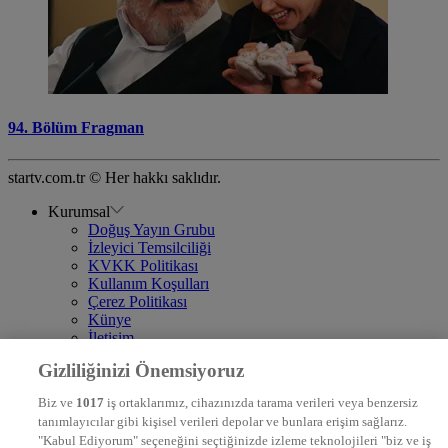
94. Bölüm Fragman
startv.com.tr © Her hakkı saklıdır.
Kurumsal
Doğuş Yayın Grubu
İzleyici Temsilciliği
KVKK Politikası
Kullanım Koşulları
Çerez Politikası
Künye
İletişim
Frekans
Gizliliğinizi Önemsiyoruz
DYG Televizyonlar
NTV
Biz ve
1017
iş ortaklarımız, cihazınızda tarama verileri veya benzersiz
STAR
tanımlayıcılar gibi kişisel verileri depolar ve bunlara erişim sağlarız.
EURO STAR
"Kabul Ediyorum" seçeneğini seçtiğinizde izleme teknolojileri "biz ve iş
KRAL POP TV