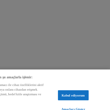
n şu amaçlarla işlenir:
acı ile cihaz özelliklerini aktif
veya onlara cihazdan erişmek.
lçümü, hedef kitle araştırması ve
Kabul ediyorum
Amaçları Göster