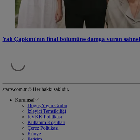
Yalı Çapkını'nın final bölümüne damga vuran sahnel
startv.com.tr © Her hakkı saklıdır.
Kurumsal
Doğuş Yayın Grubu
İzleyici Temsilciliği
KVKK Politikası
Kullanım Koşulları
Çerez Politikası
Künye
İletişim