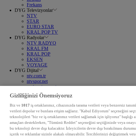
Frekans
DYG Televizyonlar
NTV
STAR
EURO STAR
KRAL POP TV
DYG Radyolar
NTV RADYO
KRAL FM
KRAL POP
EKSEN
VOYAGE
DYG Dijital
ntv.com.tr
ntvspor.net
secim.ntv.com.tr
startv.com.tr
Gizliliğinizi Önemsiyoruz
kralmuzik.com.tr
puhutv.com
Biz ve
1017
iş ortaklarımız, cihazınızda tarama verileri veya benzersiz tanıml
verileri depolar ve bunlara erişim sağlarız. "Kabul Ediyorum" seçeneğini seç
teknolojileri "biz ve iş ortaklarımız verileri sağlamak için işliyoruz" başlığı 
amaçları desteklerken, "Tümünü Reddet" seçeneğini seçtiğinizde veya onayın
bu teknoloji devre dışı kalacaktır. İzleyicilerin devre dışı bırakılması duru
içerik ve reklamlar sizinle alakalı olmayabilir. Tercihlerinizi değiştirmek vey