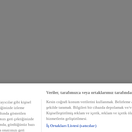
Veriler, tarafımızca veya ortaklarımız tarafında
Kesin coğrafi konum verilerini kullanmak. Belirleme am
ayıcılar gibi kişisel
şekilde taramak. Bilgileri bir cihazda depolamak ve/
tiğinizde izleme
Kişiselleştirilmiş reklam ve içerik, reklam ve içerik ö
altında gösterilen
hizmetlerin geliştirilmesi.
ızı geri çektiğinizde
munda, gördüğünüz bazı
İş Ortakları Listesi (satıcılar)
a onayınızı geri