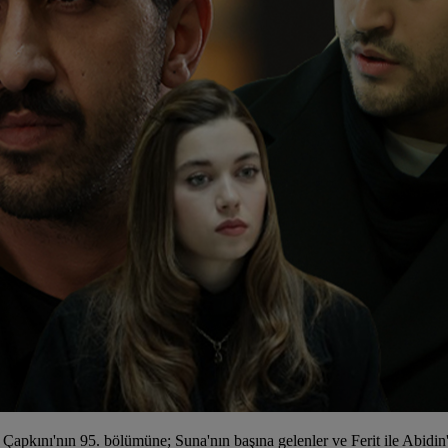
 Çapkını'nın 95. bölümüne; Suna'nın başına gelenler ve Ferit ile Abidin