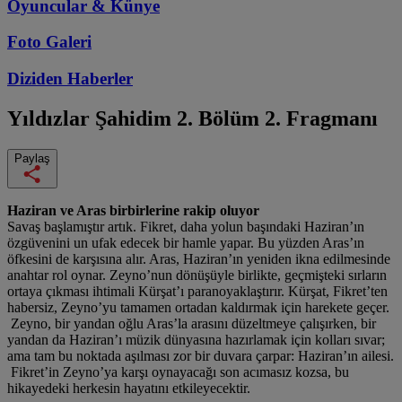
Oyuncular & Künye
Foto Galeri
Diziden
Haberler
Yıldızlar Şahidim
2. Bölüm 2. Fragmanı
Paylaş
Haziran ve Aras birbirlerine rakip oluyor
Savaş başlamıştır artık. Fikret, daha yolun başındaki Haziran’ın
özgüvenini un ufak edecek bir hamle yapar. Bu yüzden Aras’ın
öfkesini de karşısına alır. Aras, Haziran’ın yeniden ikna edilmesinde
anahtar rol oynar. Zeyno’nun dönüşüyle birlikte, geçmişteki sırların
ortaya çıkması ihtimali Kürşat’ı paranoyaklaştırır. Kürşat, Fikret’ten
habersiz, Zeyno’yu tamamen ortadan kaldırmak için harekete geçer.
Zeyno, bir yandan oğlu Aras’la arasını düzeltmeye çalışırken, bir
yandan da Haziran’ı müzik dünyasına hazırlamak için kolları sıvar;
ama tam bu noktada aşılması zor bir duvara çarpar: Haziran’ın ailesi.
Fikret’in Zeyno’ya karşı oynayacağı son acımasız kozsa, bu
hikayedeki herkesin hayatını etkileyecektir.