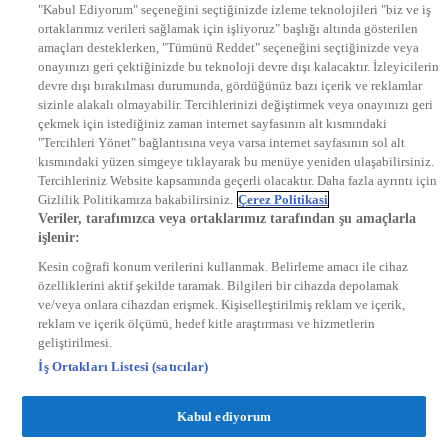
"Kabul Ediyorum" seçeneğini seçtiğinizde izleme teknolojileri "biz ve iş
KRAL POP TV
ortaklarımız verileri sağlamak için işliyoruz" başlığı altında gösterilen
DYG Radyolar
amaçları desteklerken, "Tümünü Reddet" seçeneğini seçtiğinizde veya
NTV RADYO
onayınızı geri çektiğinizde bu teknoloji devre dışı kalacaktır. İzleyicilerin
KRAL FM
KRAL POP
devre dışı bırakılması durumunda, gördüğünüz bazı içerik ve reklamlar
EKSEN
sizinle alakalı olmayabilir. Tercihlerinizi değiştirmek veya onayınızı geri
VOYAGE
çekmek için istediğiniz zaman internet sayfasının alt kısmındaki
DYG Dijital
"Tercihleri Yönet" bağlantısına veya varsa internet sayfasının sol alt
ntv.com.tr
kısmındaki yüzen simgeye tıklayarak bu menüye yeniden ulaşabilirsiniz.
ntvspor.net
Tercihleriniz Website kapsamında geçerli olacaktır. Daha fazla ayrıntı için
secim.ntv.com.tr
Gizlilik Politikamıza bakabilirsiniz.
Çerez Politikasi
startv.com.tr
Veriler, tarafımızca veya ortaklarımız tarafından şu amaçlarla
kralmuzik.com.tr
işlenir:
puhutv.com
Kesin coğrafi konum verilerini kullanmak. Belirleme amacı ile cihaz
özelliklerini aktif şekilde taramak. Bilgileri bir cihazda depolamak
ve/veya onlara cihazdan erişmek. Kişiselleştirilmiş reklam ve içerik,
reklam ve içerik ölçümü, hedef kitle araştırması ve hizmetlerin
geliştirilmesi.
İş Ortakları Listesi (satıcılar)
Kabul ediyorum