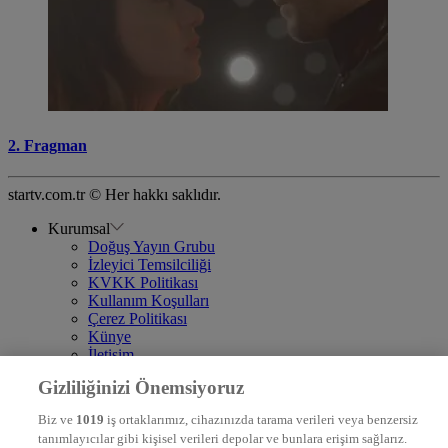
2. Fragman
startv.com.tr © Her hakkı saklıdır.
Kurumsal
Doğuş Yayın Grubu
İzleyici Temsilciliği
KVKK Politikası
Kullanım Koşulları
Çerez Politikası
Künye
İletişim
Frekans
Gizliliğinizi Önemsiyoruz
DYG Televizyonlar
NTV
Biz ve
1019
iş ortaklarımız, cihazınızda tarama verileri veya benzersiz
STAR
tanımlayıcılar gibi kişisel verileri depolar ve bunlara erişim sağlarız.
EURO STAR