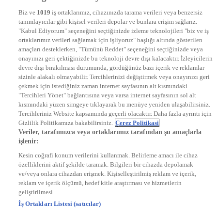
NTV
Biz ve
1019
iş ortaklarımız, cihazınızda tarama verileri veya benzersiz
STAR
tanımlayıcılar gibi kişisel verileri depolar ve bunlara erişim sağlarız.
EURO STAR
"Kabul Ediyorum" seçeneğini seçtiğinizde izleme teknolojileri "biz ve iş
KRAL POP TV
ortaklarımız verileri sağlamak için işliyoruz" başlığı altında gösterilen
DYG Radyolar
amaçları desteklerken, "Tümünü Reddet" seçeneğini seçtiğinizde veya
NTV RADYO
onayınızı geri çektiğinizde bu teknoloji devre dışı kalacaktır. İzleyicilerin
KRAL FM
KRAL POP
devre dışı bırakılması durumunda, gördüğünüz bazı içerik ve reklamlar
EKSEN
sizinle alakalı olmayabilir. Tercihlerinizi değiştirmek veya onayınızı geri
VOYAGE
çekmek için istediğiniz zaman internet sayfasının alt kısmındaki
DYG Dijital
"Tercihleri Yönet" bağlantısına veya varsa internet sayfasının sol alt
ntv.com.tr
kısmındaki yüzen simgeye tıklayarak bu menüye yeniden ulaşabilirsiniz.
ntvspor.net
Tercihleriniz Website kapsamında geçerli olacaktır. Daha fazla ayrıntı için
secim.ntv.com.tr
Gizlilik Politikamıza bakabilirsiniz.
Çerez Politikasi
startv.com.tr
Veriler, tarafımızca veya ortaklarımız tarafından şu amaçlarla
kralmuzik.com.tr
işlenir:
puhutv.com
Kesin coğrafi konum verilerini kullanmak. Belirleme amacı ile cihaz
özelliklerini aktif şekilde taramak. Bilgileri bir cihazda depolamak
ve/veya onlara cihazdan erişmek. Kişiselleştirilmiş reklam ve içerik,
reklam ve içerik ölçümü, hedef kitle araştırması ve hizmetlerin
geliştirilmesi.
İş Ortakları Listesi (satıcılar)