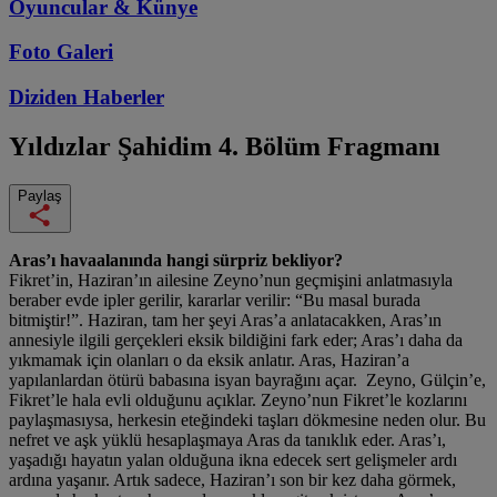
Oyuncular & Künye
Foto Galeri
Diziden
Haberler
Yıldızlar Şahidim
4. Bölüm Fragmanı
Paylaş
Aras’ı havaalanında hangi sürpriz bekliyor?
Fikret’in, Haziran’ın ailesine Zeyno’nun geçmişini anlatmasıyla
beraber evde ipler gerilir, kararlar verilir: “Bu masal burada
bitmiştir!”. Haziran, tam her şeyi Aras’a anlatacakken, Aras’ın
annesiyle ilgili gerçekleri eksik bildiğini fark eder; Aras’ı daha da
yıkmamak için olanları o da eksik anlatır. Aras, Haziran’a
yapılanlardan ötürü babasına isyan bayrağını açar. Zeyno, Gülçin’e,
Fikret’le hala evli olduğunu açıklar. Zeyno’nun Fikret’le kozlarını
paylaşmasıysa, herkesin eteğindeki taşları dökmesine neden olur. Bu
nefret ve aşk yüklü hesaplaşmaya Aras da tanıklık eder. Aras’ı,
yaşadığı hayatın yalan olduğuna ikna edecek sert gelişmeler ardı
ardına yaşanır. Artık sadece, Haziran’ı son bir kez daha görmek,