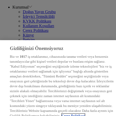
Kurumsal
Doğuş Yayın Grubu
İzleyici Temsilciliği
KVKK Politikası
Kullanım Koşulları
Çerez Politikası
Künye
İletişim
Frekans
Gizliliğinizi Önemsiyoruz
DYG Televizyonlar
NTV
Biz ve
1017
iş ortaklarımız, cihazınızda tarama verileri veya benzersiz
STAR
tanımlayıcılar gibi kişisel verileri depolar ve bunlara erişim sağlarız.
EURO STAR
"Kabul Ediyorum" seçeneğini seçtiğinizde izleme teknolojileri "biz ve iş
KRAL POP TV
ortaklarımız verileri sağlamak için işliyoruz" başlığı altında gösterilen
DYG Radyolar
amaçları desteklerken, "Tümünü Reddet" seçeneğini seçtiğinizde veya
NTV RADYO
onayınızı geri çektiğinizde bu teknoloji devre dışı kalacaktır. İzleyicilerin
KRAL FM
KRAL POP
devre dışı bırakılması durumunda, gördüğünüz bazı içerik ve reklamlar
EKSEN
sizinle alakalı olmayabilir. Tercihlerinizi değiştirmek veya onayınızı geri
VOYAGE
çekmek için istediğiniz zaman internet sayfasının alt kısmındaki
DYG Dijital
"Tercihleri Yönet" bağlantısına veya varsa internet sayfasının sol alt
ntv.com.tr
kısmındaki yüzen simgeye tıklayarak bu menüye yeniden ulaşabilirsiniz.
ntvspor.net
Tercihleriniz Website kapsamında geçerli olacaktır. Daha fazla ayrıntı için
secim.ntv.com.tr
Gizlilik Politikamıza bakabilirsiniz.
Çerez Politikasi