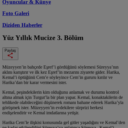
Oyuncular & Künye
Foto Galeri
Diziden
Haberler
Yüz Yıllık Mucize
3. Bölüm
Paylaş
Müzeyyen’in bahçede Eşref’i gördüğünü söylemesi Süreyya’nın
aklını karıştırır ve ilk kez Eşref’in mezarını ziyarete gider. Harika,
Kemal’i öptüğünü Cem’e söyleyince Cem’in gururu kırılır ve
Harika’dan bir karar vermesini ister.
Kemal, peşindekilerin kim olduğunu anlamak ve durumu kontrol
altına almak için Turgut’la bir plan yapar. Kemal, konaktakilerin de
tehlikede olabileceğini düşünerek romanı bahane ederek Harika’yla
görüşmek ister. Müzeyyen’in evdekilere sürprizi herkesi
endişelendirir ve Kemal imdatlarına yetişir.
Harika Cem’le ilişkisi konusunda gel gitler yaşadığını ve Kemal’den
ne kadar etkilendiğini Süreyya’ya anlatınca Süreyya, Kemal’i