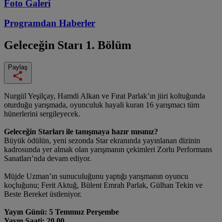
Foto Galeri
Programdan
Haberler
Geleceğin Starı
1. Bölüm
Paylaş
Nurgül Yeşilçay, Hamdi Alkan ve Fırat Parlak’ın jüri koltuğunda
oturduğu yarışmada, oyunculuk hayali kuran 16 yarışmacı tüm
hünerlerini sergileyecek.
Geleceğin Starları ile tanışmaya
hazır mısınız?
Büyük ödülün, yeni sezonda Star ekranında yayınlanan dizinin
kadrosunda yer almak olan yarışmanın çekimleri Zorlu Performans
Sanatları’nda devam ediyor.
Müjde Uzman’ın sunuculuğunu yaptığı yarışmanın oyuncu
koçluğunu; Ferit Aktuğ, Bülent Emrah Parlak, Gülhan Tekin ve
Beste Bereket üstleniyor.
Yayın Günü: 5 Temmuz Perşembe
Yayın Saati: 20.00