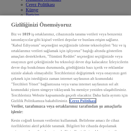
Çerez Politikası
Künye
İletişim
Frekans
Gizliliğinizi Önemsiyoruz
DYG Televizyonlar
NTV
Biz ve
1019
iş ortaklarımız, cihazınızda tarama verileri veya benzersiz
STAR
tanımlayıcılar gibi kişisel verileri depolar ve bunlara erişim sağlarız.
EURO STAR
"Kabul Ediyorum" seçeneğini seçtiğinizde izleme teknolojileri "biz ve iş
KRAL POP TV
ortaklarımız verileri sağlamak için işliyoruz" başlığı altında gösterilen
DYG Radyolar
amaçları desteklerken, "Tümünü Reddet" seçeneğini seçtiğinizde veya
NTV RADYO
onayınızı geri çektiğinizde bu teknoloji devre dışı kalacaktır. İzleyicilerin
KRAL FM
devre dışı bırakılması durumunda, gördüğünüz bazı içerik ve reklamlar
KRAL POP
EKSEN
sizinle alakalı olmayabilir. Tercihlerinizi değiştirmek veya onayınızı geri
VOYAGE
çekmek için istediğiniz zaman internet sayfasının alt kısmındaki
DYG Dijital
"Tercihleri Yönet" bağlantısına veya varsa internet sayfasının sol alt
ntv.com.tr
kısmındaki yüzen simgeye tıklayarak bu menüye yeniden ulaşabilirsiniz.
ntvspor.net
Tercihleriniz Website kapsamında geçerli olacaktır. Daha fazla ayrıntı için
secim.ntv.com.tr
Gizlilik Politikamıza bakabilirsiniz.
Çerez Politikasi
startv.com.tr
Veriler, tarafımızca veya ortaklarımız tarafından şu amaçlarla
kralmuzik.com.tr
işlenir:
puhutv.com
Kesin coğrafi konum verilerini kullanmak. Belirleme amacı ile cihaz
özelliklerini aktif şekilde taramak. Bilgileri bir cihazda depolamak