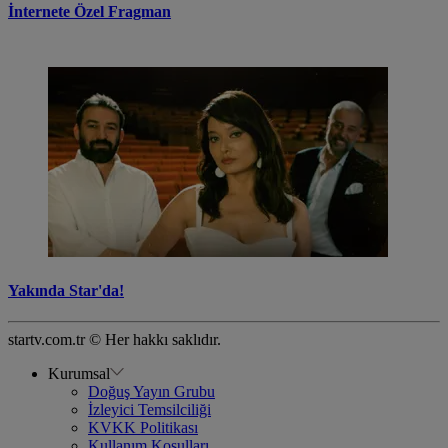
İnternete Özel Fragman
Yakında Star'da!
startv.com.tr © Her hakkı saklıdır.
Kurumsal
Doğuş Yayın Grubu
İzleyici Temsilciliği
KVKK Politikası
Kullanım Koşulları