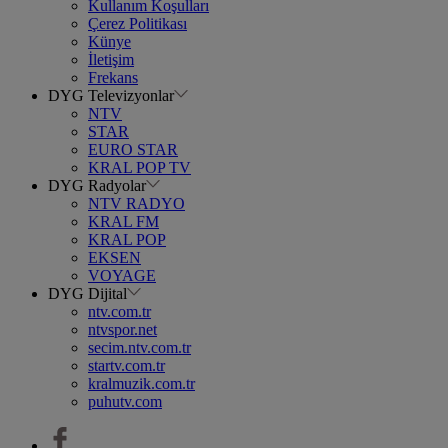
Kullanım Koşulları
Çerez Politikası
Künye
İletişim
Frekans
DYG Televizyonlar
NTV
STAR
EURO STAR
KRAL POP TV
DYG Radyolar
NTV RADYO
KRAL FM
KRAL POP
EKSEN
VOYAGE
DYG Dijital
ntv.com.tr
ntvspor.net
secim.ntv.com.tr
startv.com.tr
kralmuzik.com.tr
puhutv.com