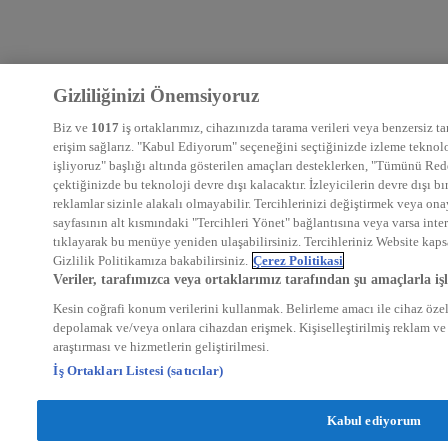
Gizliliğinizi Önemsiyoruz
Biz ve
1017
iş ortaklarımız, cihazınızda tarama verileri veya benzersiz ta
erişim sağlarız. "Kabul Ediyorum" seçeneğini seçtiğinizde izleme teknoloji
işliyoruz" başlığı altında gösterilen amaçları desteklerken, "Tümünü Red
çektiğinizde bu teknoloji devre dışı kalacaktır. İzleyicilerin devre dışı
reklamlar sizinle alakalı olmayabilir. Tercihlerinizi değiştirmek veya on
sayfasının alt kısmındaki "Tercihleri Yönet" bağlantısına veya varsa inte
tıklayarak bu menüye yeniden ulaşabilirsiniz. Tercihleriniz Website kapsa
Gizlilik Politikamıza bakabilirsiniz.
Çerez Politikasi
Veriler, tarafımızca veya ortaklarımız tarafından şu amaçlarla işl
Kesin coğrafi konum verilerini kullanmak. Belirleme amacı ile cihaz özelli
depolamak ve/veya onlara cihazdan erişmek. Kişiselleştirilmiş reklam ve 
araştırması ve hizmetlerin geliştirilmesi.
İş Ortakları Listesi (satıcılar)
Kabul ediyorum