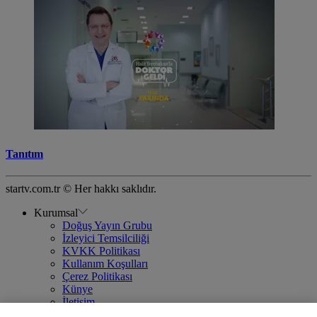
Tanıtım
startv.com.tr © Her hakkı saklıdır.
Kurumsal
Doğuş Yayın Grubu
İzleyici Temsilciliği
KVKK Politikası
Kullanım Koşulları
Çerez Politikası
Künye
İletişim
Frekans