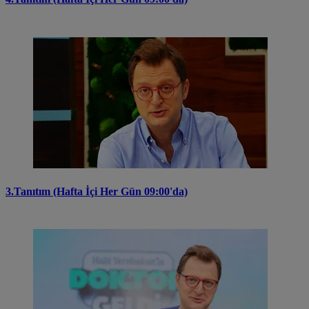
3.Tanıtım (Hafta İçi Her Gün 09:00'da)