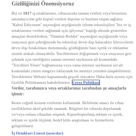
Gizliliğinizi Önemsiyoruz
DYG Televizyonlar
NTV
Biz ve
1017
iş ortaklarımız, cihazınızda tarama verileri veya benzersiz
STAR
tanımlayıcılar gibi kişisel verileri depolar ve bunlara erişim sağlarız.
EURO STAR
"Kabul Ediyorum" seçeneğini seçtiğinizde izleme teknolojileri "biz ve iş
KRAL POP TV
ortaklarımız verileri sağlamak için işliyoruz" başlığı altında gösterilen
DYG Radyolar
amaçları desteklerken, "Tümünü Reddet" seçeneğini seçtiğinizde veya
NTV RADYO
onayınızı geri çektiğinizde bu teknoloji devre dışı kalacaktır. İzleyicilerin
KRAL FM
KRAL POP
devre dışı bırakılması durumunda, gördüğünüz bazı içerik ve reklamlar
EKSEN
sizinle alakalı olmayabilir. Tercihlerinizi değiştirmek veya onayınızı geri
VOYAGE
çekmek için istediğiniz zaman internet sayfasının alt kısmındaki
DYG Dijital
"Tercihleri Yönet" bağlantısına veya varsa internet sayfasının sol alt
ntv.com.tr
kısmındaki yüzen simgeye tıklayarak bu menüye yeniden ulaşabilirsiniz.
ntvspor.net
Tercihleriniz Website kapsamında geçerli olacaktır. Daha fazla ayrıntı için
secim.ntv.com.tr
Gizlilik Politikamıza bakabilirsiniz.
Çerez Politikasi
startv.com.tr
Veriler, tarafımızca veya ortaklarımız tarafından şu amaçlarla
kralmuzik.com.tr
işlenir:
puhutv.com
Kesin coğrafi konum verilerini kullanmak. Belirleme amacı ile cihaz
özelliklerini aktif şekilde taramak. Bilgileri bir cihazda depolamak
ve/veya onlara cihazdan erişmek. Kişiselleştirilmiş reklam ve içerik,
reklam ve içerik ölçümü, hedef kitle araştırması ve hizmetlerin
geliştirilmesi.
İş Ortakları Listesi (satıcılar)