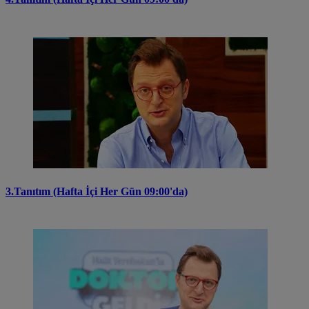
3.Tanıtım (Hafta İçi Her Gün 09:00'da)