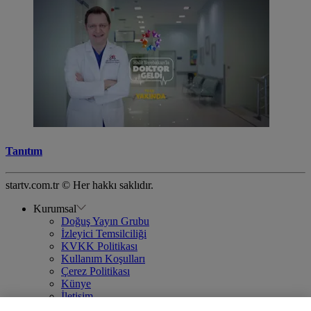
Tanıtım
startv.com.tr © Her hakkı saklıdır.
Kurumsal
Doğuş Yayın Grubu
İzleyici Temsilciliği
KVKK Politikası
Kullanım Koşulları
Çerez Politikası
Künye
İletişim
Frekans