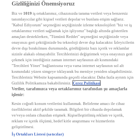
Gizliliğinizi Önemsiyoruz
DYG Televizyonlar
NTV
Biz ve
1019
iş ortaklarımız, cihazınızda tarama verileri veya benzersiz
STAR
tanımlayıcılar gibi kişisel verileri depolar ve bunlara erişim sağlarız.
EURO STAR
"Kabul Ediyorum" seçeneğini seçtiğinizde izleme teknolojileri "biz ve iş
KRAL POP TV
ortaklarımız verileri sağlamak için işliyoruz" başlığı altında gösterilen
DYG Radyolar
amaçları desteklerken, "Tümünü Reddet" seçeneğini seçtiğinizde veya
NTV RADYO
onayınızı geri çektiğinizde bu teknoloji devre dışı kalacaktır. İzleyicilerin
KRAL FM
KRAL POP
devre dışı bırakılması durumunda, gördüğünüz bazı içerik ve reklamlar
EKSEN
sizinle alakalı olmayabilir. Tercihlerinizi değiştirmek veya onayınızı geri
VOYAGE
çekmek için istediğiniz zaman internet sayfasının alt kısmındaki
DYG Dijital
"Tercihleri Yönet" bağlantısına veya varsa internet sayfasının sol alt
ntv.com.tr
kısmındaki yüzen simgeye tıklayarak bu menüye yeniden ulaşabilirsiniz.
ntvspor.net
Tercihleriniz Website kapsamında geçerli olacaktır. Daha fazla ayrıntı için
secim.ntv.com.tr
Gizlilik Politikamıza bakabilirsiniz.
Çerez Politikasi
startv.com.tr
Veriler, tarafımızca veya ortaklarımız tarafından şu amaçlarla
kralmuzik.com.tr
işlenir:
puhutv.com
Kesin coğrafi konum verilerini kullanmak. Belirleme amacı ile cihaz
özelliklerini aktif şekilde taramak. Bilgileri bir cihazda depolamak
ve/veya onlara cihazdan erişmek. Kişiselleştirilmiş reklam ve içerik,
reklam ve içerik ölçümü, hedef kitle araştırması ve hizmetlerin
geliştirilmesi.
İş Ortakları Listesi (satıcılar)