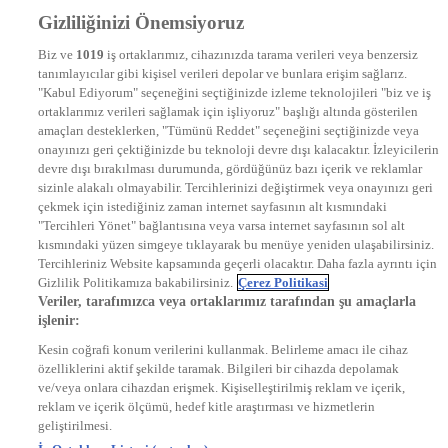
Frekans
Gizliliğinizi Önemsiyoruz
DYG Televizyonlar
NTV
Biz ve
1019
iş ortaklarımız, cihazınızda tarama verileri veya benzersiz
STAR
tanımlayıcılar gibi kişisel verileri depolar ve bunlara erişim sağlarız.
EURO STAR
"Kabul Ediyorum" seçeneğini seçtiğinizde izleme teknolojileri "biz ve iş
KRAL POP TV
ortaklarımız verileri sağlamak için işliyoruz" başlığı altında gösterilen
DYG Radyolar
amaçları desteklerken, "Tümünü Reddet" seçeneğini seçtiğinizde veya
NTV RADYO
onayınızı geri çektiğinizde bu teknoloji devre dışı kalacaktır. İzleyicilerin
KRAL FM
devre dışı bırakılması durumunda, gördüğünüz bazı içerik ve reklamlar
KRAL POP
EKSEN
sizinle alakalı olmayabilir. Tercihlerinizi değiştirmek veya onayınızı geri
VOYAGE
çekmek için istediğiniz zaman internet sayfasının alt kısmındaki
DYG Dijital
"Tercihleri Yönet" bağlantısına veya varsa internet sayfasının sol alt
ntv.com.tr
kısmındaki yüzen simgeye tıklayarak bu menüye yeniden ulaşabilirsiniz.
ntvspor.net
Tercihleriniz Website kapsamında geçerli olacaktır. Daha fazla ayrıntı için
secim.ntv.com.tr
Gizlilik Politikamıza bakabilirsiniz.
Çerez Politikasi
startv.com.tr
Veriler, tarafımızca veya ortaklarımız tarafından şu amaçlarla
kralmuzik.com.tr
işlenir:
puhutv.com
Kesin coğrafi konum verilerini kullanmak. Belirleme amacı ile cihaz
özelliklerini aktif şekilde taramak. Bilgileri bir cihazda depolamak
ve/veya onlara cihazdan erişmek. Kişiselleştirilmiş reklam ve içerik,
reklam ve içerik ölçümü, hedef kitle araştırması ve hizmetlerin
geliştirilmesi.