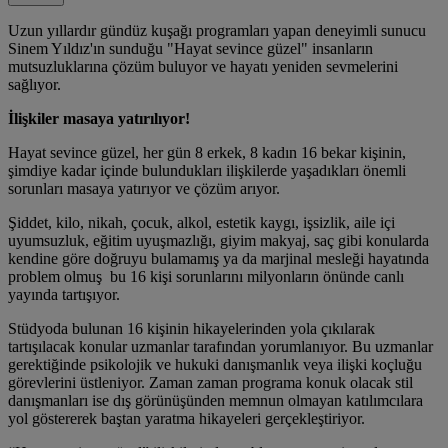
Uzun yıllardır gündüz kuşağı programları yapan deneyimli sunucu
Sinem Yıldız'ın sunduğu "Hayat sevince güzel" insanların
mutsuzluklarına çözüm buluyor ve hayatı yeniden sevmelerini
sağlıyor.
İlişkiler masaya yatırılıyor!
Hayat sevince güzel, her gün 8 erkek, 8 kadın 16 bekar kişinin,
şimdiye kadar içinde bulundukları ilişkilerde yaşadıkları önemli
sorunları masaya yatırıyor ve çözüm arıyor.
Şiddet, kilo, nikah, çocuk, alkol, estetik kaygı, işsizlik, aile içi
uyumsuzluk, eğitim uyuşmazlığı, giyim makyaj, saç gibi konularda
kendine göre doğruyu bulamamış ya da marjinal mesleği hayatında
problem olmuş bu 16 kişi sorunlarını milyonların önünde canlı
yayında tartışıyor.
Stüdyoda bulunan 16 kişinin hikayelerinden yola çıkılarak
tartışılacak konular uzmanlar tarafından yorumlanıyor. Bu uzmanlar
gerektiğinde psikolojik ve hukuki danışmanlık veya ilişki koçluğu
görevlerini üstleniyor. Zaman zaman programa konuk olacak stil
danışmanları ise dış görünüşünden memnun olmayan katılımcılara
yol göstererek baştan yaratma hikayeleri gerçekleştiriyor.