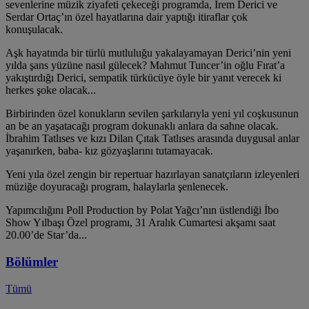
sevenlerine müzik ziyafeti çekeceği programda, İrem Derici ve
Serdar Ortaç’ın özel hayatlarına dair yaptığı itiraflar çok
konuşulacak.
Aşk hayatında bir türlü mutluluğu yakalayamayan Derici’nin yeni
yılda şans yüzüne nasıl gülecek? Mahmut Tuncer’in oğlu Fırat’a
yakıştırdığı Derici, sempatik türkücüye öyle bir yanıt verecek ki
herkes şoke olacak...
Birbirinden özel konukların sevilen şarkılarıyla yeni yıl coşkusunun
an be an yaşatacağı program dokunaklı anlara da sahne olacak.
İbrahim Tatlıses ve kızı Dilan Çıtak Tatlıses arasında duygusal anlar
yaşanırken, baba- kız gözyaşlarını tutamayacak.
Yeni yıla özel zengin bir repertuar hazırlayan sanatçıların izleyenleri
müziğe doyuracağı program, halaylarla şenlenecek.
Yapımcılığını Poll Production by Polat Yağcı’nın üstlendiği İbo
Show Yılbaşı Özel programı, 31 Aralık Cumartesi akşamı saat
20.00’de Star’da...
Bölümler
Tümü