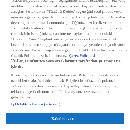
"Kabul Ediyorum" seçeneğini seçtiğinizde izleme teknolojileri "biz ve iş
KRAL POP TV
ortaklarımız verileri sağlamak için işliyoruz" başlığı altında gösterilen
DYG Radyolar
amaçları desteklerken, "Tümünü Reddet" seçeneğini seçtiğinizde veya
NTV RADYO
onayınızı geri çektiğinizde bu teknoloji devre dışı kalacaktır. İzleyicilerin
KRAL FM
KRAL POP
devre dışı bırakılması durumunda, gördüğünüz bazı içerik ve reklamlar
EKSEN
sizinle alakalı olmayabilir. Tercihlerinizi değiştirmek veya onayınızı geri
VOYAGE
çekmek için istediğiniz zaman internet sayfasının alt kısmındaki
DYG Dijital
"Tercihleri Yönet" bağlantısına veya varsa internet sayfasının sol alt
ntv.com.tr
kısmındaki yüzen simgeye tıklayarak bu menüye yeniden ulaşabilirsiniz.
ntvspor.net
Tercihleriniz Website kapsamında geçerli olacaktır. Daha fazla ayrıntı için
secim.ntv.com.tr
Gizlilik Politikamıza bakabilirsiniz.
Çerez Politikasi
startv.com.tr
Veriler, tarafımızca veya ortaklarımız tarafından şu amaçlarla
kralmuzik.com.tr
işlenir:
puhutv.com
Kesin coğrafi konum verilerini kullanmak. Belirleme amacı ile cihaz
özelliklerini aktif şekilde taramak. Bilgileri bir cihazda depolamak
ve/veya onlara cihazdan erişmek. Kişiselleştirilmiş reklam ve içerik,
reklam ve içerik ölçümü, hedef kitle araştırması ve hizmetlerin
geliştirilmesi.
İş Ortakları Listesi (satıcılar)
Kabul ediyorum