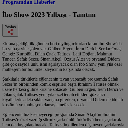
Programdan
Haberler
İbo Show
2023 Yılbaşı - Tanıtım
Paylaş
Ekrana geldiği ilk günden beri reyting rekorları kıran İbo Show’da
bu yılbaşı yine şölen var. Gülben Ergen, İrem Derici, Serdar Ortaç,
Cengiz Kurtoğlu, Dilan Çıtak Tatlıses, Latif Doğan, Mahmut
Tuncer, Şafak Sezer, Sinan Akçıl, Özgür Alter ve oryantal Didem
gibi çok sayıda ünlü ismi ağırlayacak olan İbo Show yeni yıla özel
muhteşem bir bölümle izleyicinin karşısında olacak.
Şarkılarla türkülerle eğlencenin tavan yapacağı programda Şafak
Sezer’in birbirinden komik esprileri başta İbrahim Tatlıses olmak
üzere herkesi gülme krizine sokacak. Gülben Ergen, İrem Derici ve
Dilan Çıtak Tatlıses yeni yıla özel tercih ettikleri göz alıcı
kıyafetlerle adeta şıklık yarışına girerken, oryantal Didem de iddialı
kostümü ve muhteşem dansıyla nefes kesecek.
Eğlencenin hız kesmeyeceği programda Sinan Akçıl’ın İbrahim
Tatlıses’e özel yazdığı sürpriz şarkı ünlü türkücüyü hem şaşırtacak
hem de duygulandıracak. Tatlıses’in dillerden düşmeyen şarkılarıyla