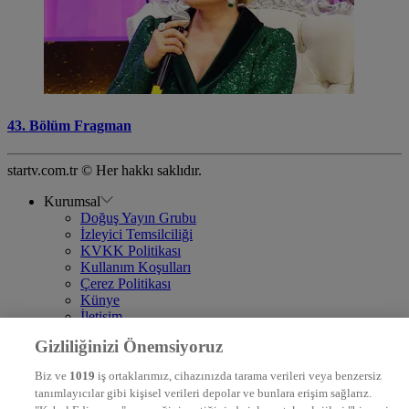
43. Bölüm Fragman
startv.com.tr © Her hakkı saklıdır.
Kurumsal
Doğuş Yayın Grubu
İzleyici Temsilciliği
KVKK Politikası
Kullanım Koşulları
Çerez Politikası
Künye
İletişim
Frekans
Gizliliğinizi Önemsiyoruz
DYG Televizyonlar
NTV
Biz ve
1019
iş ortaklarımız, cihazınızda tarama verileri veya benzersiz
STAR
tanımlayıcılar gibi kişisel verileri depolar ve bunlara erişim sağlarız.
EURO STAR