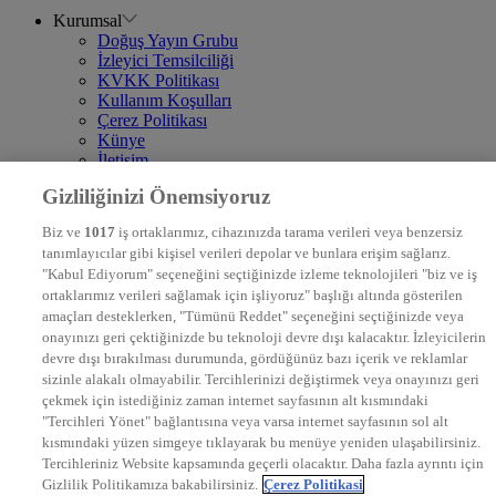
Kurumsal
Doğuş Yayın Grubu
İzleyici Temsilciliği
KVKK Politikası
Kullanım Koşulları
Çerez Politikası
Künye
İletişim
Frekans
Gizliliğinizi Önemsiyoruz
DYG Televizyonlar
NTV
Biz ve
1017
iş ortaklarımız, cihazınızda tarama verileri veya benzersiz
STAR
tanımlayıcılar gibi kişisel verileri depolar ve bunlara erişim sağlarız.
EURO STAR
"Kabul Ediyorum" seçeneğini seçtiğinizde izleme teknolojileri "biz ve iş
KRAL POP TV
ortaklarımız verileri sağlamak için işliyoruz" başlığı altında gösterilen
DYG Radyolar
amaçları desteklerken, "Tümünü Reddet" seçeneğini seçtiğinizde veya
NTV RADYO
onayınızı geri çektiğinizde bu teknoloji devre dışı kalacaktır. İzleyicilerin
KRAL FM
KRAL POP
devre dışı bırakılması durumunda, gördüğünüz bazı içerik ve reklamlar
EKSEN
sizinle alakalı olmayabilir. Tercihlerinizi değiştirmek veya onayınızı geri
VOYAGE
çekmek için istediğiniz zaman internet sayfasının alt kısmındaki
DYG Dijital
"Tercihleri Yönet" bağlantısına veya varsa internet sayfasının sol alt
ntv.com.tr
kısmındaki yüzen simgeye tıklayarak bu menüye yeniden ulaşabilirsiniz.
ntvspor.net
Tercihleriniz Website kapsamında geçerli olacaktır. Daha fazla ayrıntı için
secim.ntv.com.tr
Gizlilik Politikamıza bakabilirsiniz.
Çerez Politikasi