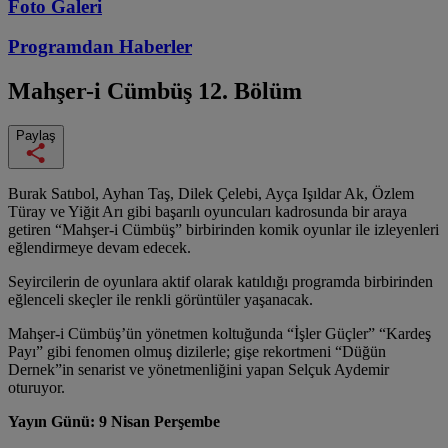
Foto Galeri
Programdan
Haberler
Mahşer-i Cümbüş
12. Bölüm
Paylaş
Burak Satıbol, Ayhan Taş, Dilek Çelebi, Ayça Işıldar Ak, Özlem
Türay ve Yiğit Arı gibi başarılı oyuncuları kadrosunda bir araya
getiren “Mahşer-i Cümbüş” birbirinden komik oyunlar ile izleyenleri
eğlendirmeye devam edecek.
Seyircilerin de oyunlara aktif olarak katıldığı programda birbirinden
eğlenceli skeçler ile renkli görüntüler yaşanacak.
Mahşer-i Cümbüş’ün yönetmen koltuğunda “İşler Güçler” “Kardeş
Payı” gibi fenomen olmuş dizilerle; gişe rekortmeni “Düğün
Dernek”in senarist ve yönetmenliğini yapan Selçuk Aydemir
oturuyor.
Yayın Günü: 9 Nisan Perşembe