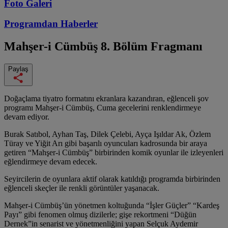
Foto Galeri
Programdan
Haberler
Mahşer-i Cümbüş
8. Bölüm Fragmanı
Paylaş
Doğaçlama tiyatro formatını ekranlara kazandıran, eğlenceli şov
programı Mahşer-i Cümbüş, Cuma gecelerini renklendirmeye
devam ediyor.
Burak Satıbol, Ayhan Taş, Dilek Çelebi, Ayça Işıldar Ak, Özlem
Türay ve Yiğit Arı gibi başarılı oyuncuları kadrosunda bir araya
getiren “Mahşer-i Cümbüş” birbirinden komik oyunlar ile izleyenleri
eğlendirmeye devam edecek.
Seyircilerin de oyunlara aktif olarak katıldığı programda birbirinden
eğlenceli skeçler ile renkli görüntüler yaşanacak.
Mahşer-i Cümbüş’ün yönetmen koltuğunda “İşler Güçler” “Kardeş
Payı” gibi fenomen olmuş dizilerle; gişe rekortmeni “Düğün
Dernek”in senarist ve yönetmenliğini yapan Selçuk Aydemir