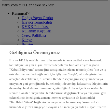
startv.com.tr © Her hakkı saklıdır.
Kurumsal
Doğuş Yayın Grubu
İzleyici Temsilciliği
KVKK Politikası
Kullanım Koşulları
Çerez Politikası
Künye
İletişim
Frekans
Gizliliğinizi Önemsiyoruz
DYG Televizyonlar
NTV
Biz ve
1017
iş ortaklarımız, cihazınızda tarama verileri veya benzersiz
STAR
tanımlayıcılar gibi kişisel verileri depolar ve bunlara erişim sağlarız.
EURO STAR
"Kabul Ediyorum" seçeneğini seçtiğinizde izleme teknolojileri "biz ve iş
KRAL POP TV
ortaklarımız verileri sağlamak için işliyoruz" başlığı altında gösterilen
DYG Radyolar
amaçları desteklerken, "Tümünü Reddet" seçeneğini seçtiğinizde veya
NTV RADYO
onayınızı geri çektiğinizde bu teknoloji devre dışı kalacaktır. İzleyicilerin
KRAL FM
KRAL POP
devre dışı bırakılması durumunda, gördüğünüz bazı içerik ve reklamlar
EKSEN
sizinle alakalı olmayabilir. Tercihlerinizi değiştirmek veya onayınızı geri
VOYAGE
çekmek için istediğiniz zaman internet sayfasının alt kısmındaki
DYG Dijital
"Tercihleri Yönet" bağlantısına veya varsa internet sayfasının sol alt
ntv.com.tr
kısmındaki yüzen simgeye tıklayarak bu menüye yeniden ulaşabilirsiniz.