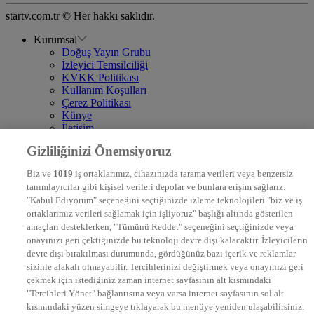
startv.com.tr © Her hakkı saklıdır.
Kurumsal
Doğuş Yayın Grubu
İzleyici Temsilciliği
KVKK Politikası
Kullanım Koşulları
Çerez Politikası
Künye
İletişim
Frekans
Gizliliğinizi Önemsiyoruz
DYG Televizyonlar
NTV
Biz ve
1019
iş ortaklarımız, cihazınızda tarama verileri veya benzersiz
STAR
tanımlayıcılar gibi kişisel verileri depolar ve bunlara erişim sağlarız.
EURO STAR
"Kabul Ediyorum" seçeneğini seçtiğinizde izleme teknolojileri "biz ve iş
KRAL POP TV
ortaklarımız verileri sağlamak için işliyoruz" başlığı altında gösterilen
DYG Radyolar
amaçları desteklerken, "Tümünü Reddet" seçeneğini seçtiğinizde veya
NTV RADYO
onayınızı geri çektiğinizde bu teknoloji devre dışı kalacaktır. İzleyicilerin
KRAL FM
KRAL POP
devre dışı bırakılması durumunda, gördüğünüz bazı içerik ve reklamlar
EKSEN
sizinle alakalı olmayabilir. Tercihlerinizi değiştirmek veya onayınızı geri
VOYAGE
çekmek için istediğiniz zaman internet sayfasının alt kısmındaki
DYG Dijital
"Tercihleri Yönet" bağlantısına veya varsa internet sayfasının sol alt
ntv.com.tr
kısmındaki yüzen simgeye tıklayarak bu menüye yeniden ulaşabilirsiniz.