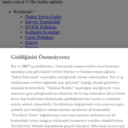
startv.com.tr © Her hakkı saklıdır.
Kurumsal
Doğuş Yayın Grubu
İzleyici Temsilciliği
KVKK Politikası
Kullanım Koşulları
Çerez Politikası
Künye
İletişim
Frekans
Gizliliğinizi Önemsiyoruz
DYG Televizyonlar
NTV
Biz ve
1017
iş ortaklarımız, cihazınızda tarama verileri veya benzersiz
STAR
tanımlayıcılar gibi kişisel verileri depolar ve bunlara erişim sağlarız.
EURO STAR
"Kabul Ediyorum" seçeneğini seçtiğinizde izleme teknolojileri "biz ve iş
KRAL POP TV
ortaklarımız verileri sağlamak için işliyoruz" başlığı altında gösterilen
DYG Radyolar
amaçları desteklerken, "Tümünü Reddet" seçeneğini seçtiğinizde veya
NTV RADYO
onayınızı geri çektiğinizde bu teknoloji devre dışı kalacaktır. İzleyicilerin
KRAL FM
KRAL POP
devre dışı bırakılması durumunda, gördüğünüz bazı içerik ve reklamlar
EKSEN
sizinle alakalı olmayabilir. Tercihlerinizi değiştirmek veya onayınızı geri
VOYAGE
çekmek için istediğiniz zaman internet sayfasının alt kısmındaki
DYG Dijital
"Tercihleri Yönet" bağlantısına veya varsa internet sayfasının sol alt
ntv.com.tr
kısmındaki yüzen simgeye tıklayarak bu menüye yeniden ulaşabilirsiniz.
ntvspor.net
Tercihleriniz Website kapsamında geçerli olacaktır. Daha fazla ayrıntı için