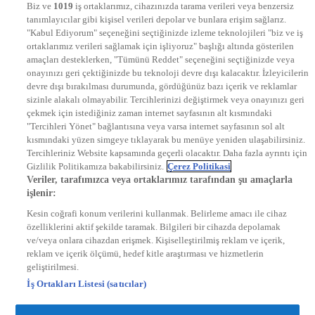
Biz ve
1019
iş ortaklarımız, cihazınızda tarama verileri veya benzersiz
STAR
tanımlayıcılar gibi kişisel verileri depolar ve bunlara erişim sağlarız.
EURO STAR
"Kabul Ediyorum" seçeneğini seçtiğinizde izleme teknolojileri "biz ve iş
KRAL POP TV
ortaklarımız verileri sağlamak için işliyoruz" başlığı altında gösterilen
DYG Radyolar
amaçları desteklerken, "Tümünü Reddet" seçeneğini seçtiğinizde veya
NTV RADYO
onayınızı geri çektiğinizde bu teknoloji devre dışı kalacaktır. İzleyicilerin
KRAL FM
devre dışı bırakılması durumunda, gördüğünüz bazı içerik ve reklamlar
KRAL POP
EKSEN
sizinle alakalı olmayabilir. Tercihlerinizi değiştirmek veya onayınızı geri
VOYAGE
çekmek için istediğiniz zaman internet sayfasının alt kısmındaki
DYG Dijital
"Tercihleri Yönet" bağlantısına veya varsa internet sayfasının sol alt
ntv.com.tr
kısmındaki yüzen simgeye tıklayarak bu menüye yeniden ulaşabilirsiniz.
ntvspor.net
Tercihleriniz Website kapsamında geçerli olacaktır. Daha fazla ayrıntı için
secim.ntv.com.tr
Gizlilik Politikamıza bakabilirsiniz.
Çerez Politikasi
startv.com.tr
Veriler, tarafımızca veya ortaklarımız tarafından şu amaçlarla
kralmuzik.com.tr
işlenir:
puhutv.com
Kesin coğrafi konum verilerini kullanmak. Belirleme amacı ile cihaz
özelliklerini aktif şekilde taramak. Bilgileri bir cihazda depolamak
ve/veya onlara cihazdan erişmek. Kişiselleştirilmiş reklam ve içerik,
reklam ve içerik ölçümü, hedef kitle araştırması ve hizmetlerin
geliştirilmesi.
İş Ortakları Listesi (satıcılar)