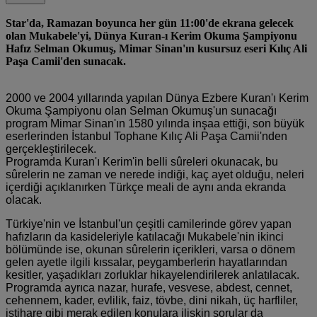
Star'da, Ramazan boyunca her gün 11:00'de ekrana gelecek
olan Mukabele'yi, Dünya Kuran-ı Kerim Okuma Şampiyonu
Hafız Selman Okumuş, Mimar Sinan'ın kusursuz eseri Kılıç Ali
Paşa Camii'den sunacak.
2000 ve 2004 yıllarında yapılan Dünya Ezbere Kuran'ı Kerim
Okuma Şampiyonu olan Selman Okumuş'un sunacağı
program Mimar Sinan'ın 1580 yılında inşaa ettiği, son büyük
eserlerinden İstanbul Tophane Kılıç Ali Paşa Camii'nden
gerçekleştirilecek.
Programda Kuran'ı Kerim'in belli sûreleri okunacak, bu
sûrelerin ne zaman ve nerede indiği, kaç ayet olduğu, neleri
içerdiği açıklanırken Türkçe meali de aynı anda ekranda
olacak.
Türkiye'nin ve İstanbul'un çeşitli camilerinde görev yapan
hafızların da kasideleriyle katılacağı Mukabele'nin ikinci
bölümünde ise, okunan sûrelerin içerikleri, varsa o dönem
gelen ayetle ilgili kıssalar, peygamberlerin hayatlarından
kesitler, yaşadıkları zorluklar hikayelendirilerek anlatılacak.
Programda ayrıca nazar, hurafe, vesvese, abdest, cennet,
cehennem, kader, evlilik, faiz, tövbe, dini nikah, üç harfliler,
istihare gibi merak edilen konulara ilişkin sorular da