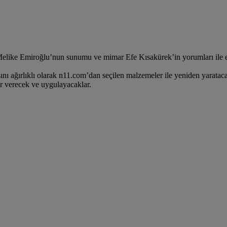
elike Emiroğlu’nun sunumu ve mimar Efe Kısakürek’in yorumları ile ev
ağırlıklı olarak n11.com’dan seçilen malzemeler ile yeniden yaratacakl
ar verecek ve uygulayacaklar.