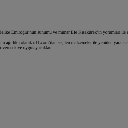
elike Emiroğlu’nun sunumu ve mimar Efe Kısakürek’in yorumları ile ev
ağırlıklı olarak n11.com’dan seçilen malzemeler ile yeniden yaratacakl
ar verecek ve uygulayacaklar.