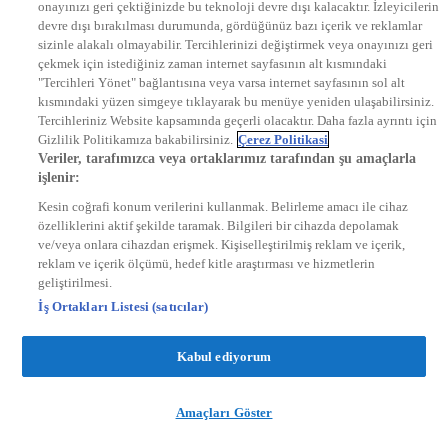
onayınızı geri çektiğinizde bu teknoloji devre dışı kalacaktır. İzleyicilerin
KRAL FM
devre dışı bırakılması durumunda, gördüğünüz bazı içerik ve reklamlar
KRAL POP
EKSEN
sizinle alakalı olmayabilir. Tercihlerinizi değiştirmek veya onayınızı geri
VOYAGE
çekmek için istediğiniz zaman internet sayfasının alt kısmındaki
DYG Dijital
"Tercihleri Yönet" bağlantısına veya varsa internet sayfasının sol alt
ntv.com.tr
kısmındaki yüzen simgeye tıklayarak bu menüye yeniden ulaşabilirsiniz.
ntvspor.net
Tercihleriniz Website kapsamında geçerli olacaktır. Daha fazla ayrıntı için
secim.ntv.com.tr
Gizlilik Politikamıza bakabilirsiniz.
Çerez Politikasi
startv.com.tr
Veriler, tarafımızca veya ortaklarımız tarafından şu amaçlarla
kralmuzik.com.tr
işlenir:
puhutv.com
Kesin coğrafi konum verilerini kullanmak. Belirleme amacı ile cihaz
özelliklerini aktif şekilde taramak. Bilgileri bir cihazda depolamak
ve/veya onlara cihazdan erişmek. Kişiselleştirilmiş reklam ve içerik,
reklam ve içerik ölçümü, hedef kitle araştırması ve hizmetlerin
geliştirilmesi.
İş Ortakları Listesi (satıcılar)
Kabul ediyorum
Amaçları Göster