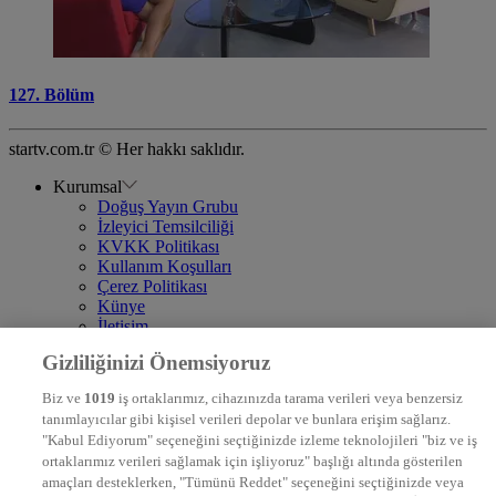
127. Bölüm
startv.com.tr © Her hakkı saklıdır.
Kurumsal
Doğuş Yayın Grubu
İzleyici Temsilciliği
KVKK Politikası
Kullanım Koşulları
Çerez Politikası
Künye
İletişim
Frekans
Gizliliğinizi Önemsiyoruz
DYG Televizyonlar
NTV
Biz ve
1019
iş ortaklarımız, cihazınızda tarama verileri veya benzersiz
STAR
tanımlayıcılar gibi kişisel verileri depolar ve bunlara erişim sağlarız.
EURO STAR
"Kabul Ediyorum" seçeneğini seçtiğinizde izleme teknolojileri "biz ve iş
KRAL POP TV
ortaklarımız verileri sağlamak için işliyoruz" başlığı altında gösterilen
DYG Radyolar
amaçları desteklerken, "Tümünü Reddet" seçeneğini seçtiğinizde veya
NTV RADYO