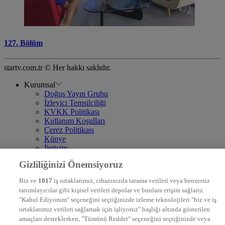
127. Bölüm
startv.com.tr © Her hakkı saklıdır.
Kurumsal
Doğuş Yayın Grubu
İzleyici Temsilciliği
KVKK Politikası
Kullanım Koşulları
Çerez Politikası
Künye
İletişim
Frekans
Gizliliğinizi Önemsiyoruz
DYG Televizyonlar
NTV
Biz ve
1017
iş ortaklarımız, cihazınızda tarama verileri veya benzersiz
STAR
tanımlayıcılar gibi kişisel verileri depolar ve bunlara erişim sağlarız.
EURO STAR
"Kabul Ediyorum" seçeneğini seçtiğinizde izleme teknolojileri "biz ve iş
KRAL POP TV
ortaklarımız verileri sağlamak için işliyoruz" başlığı altında gösterilen
DYG Radyolar
amaçları desteklerken, "Tümünü Reddet" seçeneğini seçtiğinizde veya
NTV RADYO