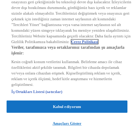
onayınızı geri çektiğinizde bu teknoloji devre dışı kalacaktır. İzleyicilerin
KRAL FM
devre dışı bırakılması durumunda, gördüğünüz bazı içerik ve reklamlar
KRAL POP
EKSEN
sizinle alakalı olmayabilir. Tercihlerinizi değiştirmek veya onayınızı geri
VOYAGE
çekmek için istediğiniz zaman internet sayfasının alt kısmındaki
DYG Dijital
"Tercihleri Yönet" bağlantısına veya varsa internet sayfasının sol alt
ntv.com.tr
kısmındaki yüzen simgeye tıklayarak bu menüye yeniden ulaşabilirsiniz.
ntvspor.net
Tercihleriniz Website kapsamında geçerli olacaktır. Daha fazla ayrıntı için
secim.ntv.com.tr
Gizlilik Politikamıza bakabilirsiniz.
Çerez Politikasi
startv.com.tr
Veriler, tarafımızca veya ortaklarımız tarafından şu amaçlarla
kralmuzik.com.tr
işlenir:
puhutv.com
Kesin coğrafi konum verilerini kullanmak. Belirleme amacı ile cihaz
özelliklerini aktif şekilde taramak. Bilgileri bir cihazda depolamak
ve/veya onlara cihazdan erişmek. Kişiselleştirilmiş reklam ve içerik,
reklam ve içerik ölçümü, hedef kitle araştırması ve hizmetlerin
geliştirilmesi.
İş Ortakları Listesi (satıcılar)
Kabul ediyorum
Amaçları Göster