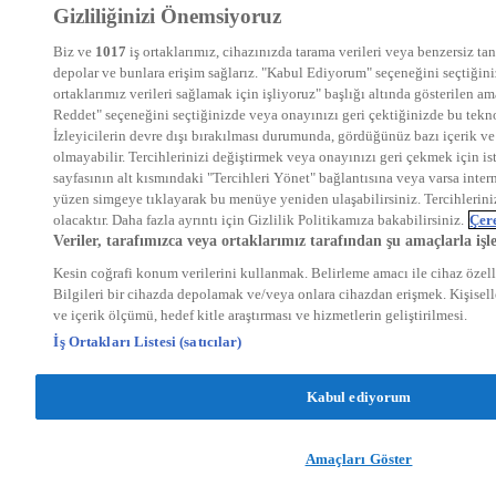
Gizliliğinizi Önemsiyoruz
Biz ve
1017
iş ortaklarımız, cihazınızda tarama verileri veya benzersiz tanı
depolar ve bunlara erişim sağlarız. "Kabul Ediyorum" seçeneğini seçtiğiniz
ortaklarımız verileri sağlamak için işliyoruz" başlığı altında gösterilen 
Reddet" seçeneğini seçtiğinizde veya onayınızı geri çektiğinizde bu teknol
İzleyicilerin devre dışı bırakılması durumunda, gördüğünüz bazı içerik ve 
olmayabilir. Tercihlerinizi değiştirmek veya onayınızı geri çekmek için is
sayfasının alt kısmındaki "Tercihleri Yönet" bağlantısına veya varsa intern
yüzen simgeye tıklayarak bu menüye yeniden ulaşabilirsiniz. Tercihlerin
olacaktır. Daha fazla ayrıntı için Gizlilik Politikamıza bakabilirsiniz.
Çere
Veriler, tarafımızca veya ortaklarımız tarafından şu amaçlarla işl
Kesin coğrafi konum verilerini kullanmak. Belirleme amacı ile cihaz özelli
Bilgileri bir cihazda depolamak ve/veya onlara cihazdan erişmek. Kişiselle
ve içerik ölçümü, hedef kitle araştırması ve hizmetlerin geliştirilmesi.
İş Ortakları Listesi (satıcılar)
Kabul ediyorum
Amaçları Göster