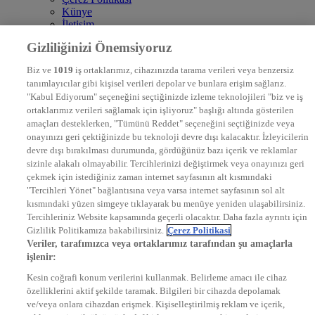
Künye
İletişim
Frekans
Gizliliğinizi Önemsiyoruz
DYG Televizyonlar
NTV
Biz ve
1019
iş ortaklarımız, cihazınızda tarama verileri veya benzersiz
STAR
tanımlayıcılar gibi kişisel verileri depolar ve bunlara erişim sağlarız.
EURO STAR
"Kabul Ediyorum" seçeneğini seçtiğinizde izleme teknolojileri "biz ve iş
KRAL POP TV
ortaklarımız verileri sağlamak için işliyoruz" başlığı altında gösterilen
DYG Radyolar
amaçları desteklerken, "Tümünü Reddet" seçeneğini seçtiğinizde veya
NTV RADYO
onayınızı geri çektiğinizde bu teknoloji devre dışı kalacaktır. İzleyicilerin
KRAL FM
devre dışı bırakılması durumunda, gördüğünüz bazı içerik ve reklamlar
KRAL POP
EKSEN
sizinle alakalı olmayabilir. Tercihlerinizi değiştirmek veya onayınızı geri
VOYAGE
çekmek için istediğiniz zaman internet sayfasının alt kısmındaki
DYG Dijital
"Tercihleri Yönet" bağlantısına veya varsa internet sayfasının sol alt
ntv.com.tr
kısmındaki yüzen simgeye tıklayarak bu menüye yeniden ulaşabilirsiniz.
ntvspor.net
Tercihleriniz Website kapsamında geçerli olacaktır. Daha fazla ayrıntı için
secim.ntv.com.tr
Gizlilik Politikamıza bakabilirsiniz.
Çerez Politikasi
startv.com.tr
Veriler, tarafımızca veya ortaklarımız tarafından şu amaçlarla
kralmuzik.com.tr
işlenir:
puhutv.com
Kesin coğrafi konum verilerini kullanmak. Belirleme amacı ile cihaz
özelliklerini aktif şekilde taramak. Bilgileri bir cihazda depolamak
ve/veya onlara cihazdan erişmek. Kişiselleştirilmiş reklam ve içerik,