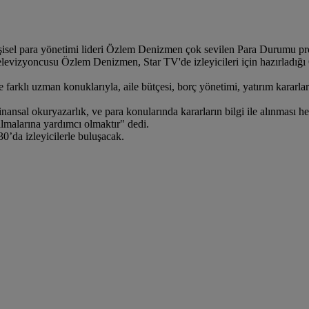
işisel para yönetimi lideri Özlem Denizmen çok sevilen Para Durumu pr
rılı televizyoncusu Özlem Denizmen, Star TV'de izleyicileri için hazırl
arklı uzman konuklarıyla, aile bütçesi, borç yönetimi, yatırım kararların
al okuryazarlık, ve para konularında kararların bilgi ile alınması her
almalarına yardımcı olmaktır" dedi.
’da izleyicilerle buluşacak.