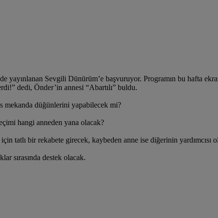
TV’de yayınlanan Sevgili Dünürüm’e başvuruyor. Programın bu hafta ekran
erdi!” dedi, Önder’in annesi “Abartılı” buldu.
lüks mekanda düğünlerini yapabilecek mi?
 seçimi hangi anneden yana olacak?
in tatlı bir rekabete girecek, kaybeden anne ise diğerinin yardımcısı ol
lar sırasında destek olacak.