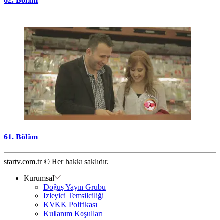
62. Bölüm
61. Bölüm
startv.com.tr © Her hakkı saklıdır.
Kurumsal
Doğuş Yayın Grubu
İzleyici Temsilciliği
KVKK Politikası
Kullanım Koşulları