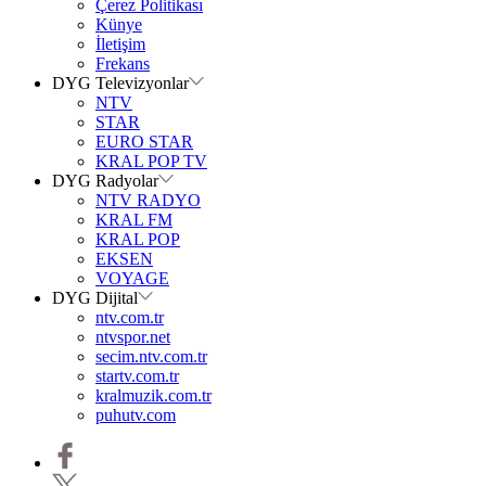
Çerez Politikası
Künye
İletişim
Frekans
DYG Televizyonlar
NTV
STAR
EURO STAR
KRAL POP TV
DYG Radyolar
NTV RADYO
KRAL FM
KRAL POP
EKSEN
VOYAGE
DYG Dijital
ntv.com.tr
ntvspor.net
secim.ntv.com.tr
startv.com.tr
kralmuzik.com.tr
puhutv.com