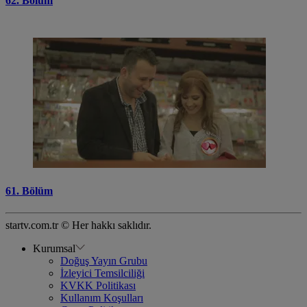
62. Bölüm
61. Bölüm
startv.com.tr © Her hakkı saklıdır.
Kurumsal
Doğuş Yayın Grubu
İzleyici Temsilciliği
KVKK Politikası
Kullanım Koşulları