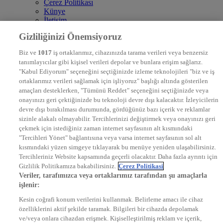
Çerez Politikası
Künye
İletişim
Frekans
Gizliliğinizi Önemsiyoruz
DYG Televizyonlar
NTV
Biz ve
1017
iş ortaklarımız, cihazınızda tarama verileri veya benzersiz
STAR
tanımlayıcılar gibi kişisel verileri depolar ve bunlara erişim sağlarız.
EURO STAR
"Kabul Ediyorum" seçeneğini seçtiğinizde izleme teknolojileri "biz ve iş
KRAL POP TV
ortaklarımız verileri sağlamak için işliyoruz" başlığı altında gösterilen
DYG Radyolar
amaçları desteklerken, "Tümünü Reddet" seçeneğini seçtiğinizde veya
NTV RADYO
onayınızı geri çektiğinizde bu teknoloji devre dışı kalacaktır. İzleyicilerin
KRAL FM
KRAL POP
devre dışı bırakılması durumunda, gördüğünüz bazı içerik ve reklamlar
EKSEN
sizinle alakalı olmayabilir. Tercihlerinizi değiştirmek veya onayınızı geri
VOYAGE
çekmek için istediğiniz zaman internet sayfasının alt kısmındaki
DYG Dijital
"Tercihleri Yönet" bağlantısına veya varsa internet sayfasının sol alt
ntv.com.tr
kısmındaki yüzen simgeye tıklayarak bu menüye yeniden ulaşabilirsiniz.
ntvspor.net
Tercihleriniz Website kapsamında geçerli olacaktır. Daha fazla ayrıntı için
secim.ntv.com.tr
Gizlilik Politikamıza bakabilirsiniz.
Çerez Politikasi
startv.com.tr
Veriler, tarafımızca veya ortaklarımız tarafından şu amaçlarla
kralmuzik.com.tr
işlenir:
puhutv.com
Kesin coğrafi konum verilerini kullanmak. Belirleme amacı ile cihaz
özelliklerini aktif şekilde taramak. Bilgileri bir cihazda depolamak
ve/veya onlara cihazdan erişmek. Kişiselleştirilmiş reklam ve içerik,