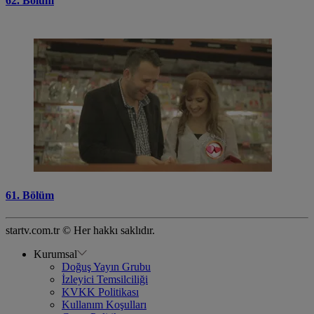
62. Bölüm
61. Bölüm
startv.com.tr © Her hakkı saklıdır.
Kurumsal
Doğuş Yayın Grubu
İzleyici Temsilciliği
KVKK Politikası
Kullanım Koşulları