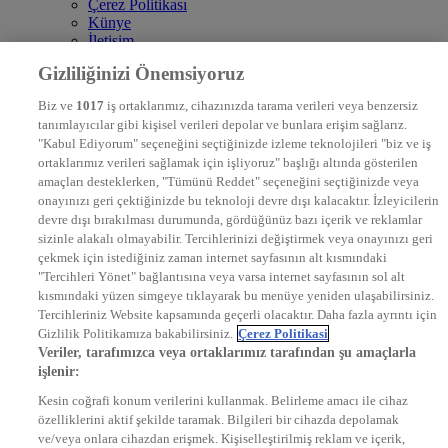
Çerez Politikası
Künye
İletişim
Frekans
Gizliliğinizi Önemsiyoruz
DYG Televizyonlar
NTV
Biz ve
1017
iş ortaklarımız, cihazınızda tarama verileri veya benzersiz
STAR
tanımlayıcılar gibi kişisel verileri depolar ve bunlara erişim sağlarız.
EURO STAR
"Kabul Ediyorum" seçeneğini seçtiğinizde izleme teknolojileri "biz ve iş
KRAL POP TV
ortaklarımız verileri sağlamak için işliyoruz" başlığı altında gösterilen
DYG Radyolar
amaçları desteklerken, "Tümünü Reddet" seçeneğini seçtiğinizde veya
NTV RADYO
onayınızı geri çektiğinizde bu teknoloji devre dışı kalacaktır. İzleyicilerin
KRAL FM
KRAL POP
devre dışı bırakılması durumunda, gördüğünüz bazı içerik ve reklamlar
EKSEN
sizinle alakalı olmayabilir. Tercihlerinizi değiştirmek veya onayınızı geri
VOYAGE
çekmek için istediğiniz zaman internet sayfasının alt kısmındaki
DYG Dijital
"Tercihleri Yönet" bağlantısına veya varsa internet sayfasının sol alt
ntv.com.tr
kısmındaki yüzen simgeye tıklayarak bu menüye yeniden ulaşabilirsiniz.
ntvspor.net
Tercihleriniz Website kapsamında geçerli olacaktır. Daha fazla ayrıntı için
secim.ntv.com.tr
Gizlilik Politikamıza bakabilirsiniz.
Çerez Politikasi
startv.com.tr
Veriler, tarafımızca veya ortaklarımız tarafından şu amaçlarla
kralmuzik.com.tr
işlenir:
puhutv.com
Kesin coğrafi konum verilerini kullanmak. Belirleme amacı ile cihaz
özelliklerini aktif şekilde taramak. Bilgileri bir cihazda depolamak
ve/veya onlara cihazdan erişmek. Kişiselleştirilmiş reklam ve içerik,