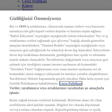
Çerez Politikası
Künye
İletişim
Frekans
Gizliliğinizi Önemsiyoruz
DYG Televizyonlar
NTV
Biz ve
1019
iş ortaklarımız, cihazınızda tarama verileri veya benzersiz
STAR
tanımlayıcılar gibi kişisel verileri depolar ve bunlara erişim sağlarız.
EURO STAR
"Kabul Ediyorum" seçeneğini seçtiğinizde izleme teknolojileri "biz ve iş
KRAL POP TV
ortaklarımız verileri sağlamak için işliyoruz" başlığı altında gösterilen
DYG Radyolar
amaçları desteklerken, "Tümünü Reddet" seçeneğini seçtiğinizde veya
NTV RADYO
onayınızı geri çektiğinizde bu teknoloji devre dışı kalacaktır. İzleyicilerin
KRAL FM
KRAL POP
devre dışı bırakılması durumunda, gördüğünüz bazı içerik ve reklamlar
EKSEN
sizinle alakalı olmayabilir. Tercihlerinizi değiştirmek veya onayınızı geri
VOYAGE
çekmek için istediğiniz zaman internet sayfasının alt kısmındaki
DYG Dijital
"Tercihleri Yönet" bağlantısına veya varsa internet sayfasının sol alt
ntv.com.tr
kısmındaki yüzen simgeye tıklayarak bu menüye yeniden ulaşabilirsiniz.
ntvspor.net
Tercihleriniz Website kapsamında geçerli olacaktır. Daha fazla ayrıntı için
secim.ntv.com.tr
Gizlilik Politikamıza bakabilirsiniz.
Çerez Politikasi
startv.com.tr
Veriler, tarafımızca veya ortaklarımız tarafından şu amaçlarla
kralmuzik.com.tr
işlenir:
puhutv.com
Kesin coğrafi konum verilerini kullanmak. Belirleme amacı ile cihaz
özelliklerini aktif şekilde taramak. Bilgileri bir cihazda depolamak
ve/veya onlara cihazdan erişmek. Kişiselleştirilmiş reklam ve içerik,