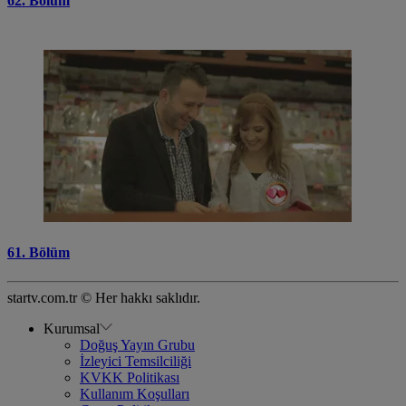
62. Bölüm
61. Bölüm
startv.com.tr © Her hakkı saklıdır.
Kurumsal
Doğuş Yayın Grubu
İzleyici Temsilciliği
KVKK Politikası
Kullanım Koşulları