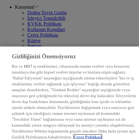
Kurumsal
Doğuş Yayın Grubu
İzleyici Temsilciliği
KVKK Politikası
Kullanım Koşulları
Çerez Politikası
Künye
İletişim
Frekans
Gizliliğinizi Önemsiyoruz
DYG Televizyonlar
NTV
Biz ve
1017
iş ortaklarımız, cihazınızda tarama verileri veya benzersiz
STAR
tanımlayıcılar gibi kişisel verileri depolar ve bunlara erişim sağlarız.
EURO STAR
"Kabul Ediyorum" seçeneğini seçtiğinizde izleme teknolojileri "biz ve iş
KRAL POP TV
ortaklarımız verileri sağlamak için işliyoruz" başlığı altında gösterilen
DYG Radyolar
amaçları desteklerken, "Tümünü Reddet" seçeneğini seçtiğinizde veya
NTV RADYO
onayınızı geri çektiğinizde bu teknoloji devre dışı kalacaktır. İzleyicilerin
KRAL FM
KRAL POP
devre dışı bırakılması durumunda, gördüğünüz bazı içerik ve reklamlar
EKSEN
sizinle alakalı olmayabilir. Tercihlerinizi değiştirmek veya onayınızı geri
VOYAGE
çekmek için istediğiniz zaman internet sayfasının alt kısmındaki
DYG Dijital
"Tercihleri Yönet" bağlantısına veya varsa internet sayfasının sol alt
ntv.com.tr
kısmındaki yüzen simgeye tıklayarak bu menüye yeniden ulaşabilirsiniz.
ntvspor.net
Tercihleriniz Website kapsamında geçerli olacaktır. Daha fazla ayrıntı için
secim.ntv.com.tr
Gizlilik Politikamıza bakabilirsiniz.
Çerez Politikasi