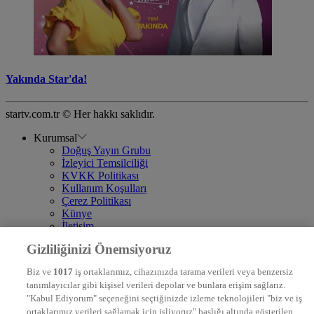
Yakında Star'da!
startv.com.tr © Her hakkı saklıdır.
Kurumsal
Doğuş Yayın Grubu
İzleyici Temsilciliği
KVKK Politikası
Kullanım Koşulları
Çerez Politikası
Künye
İletişim
Frekans
Gizliliğinizi Önemsiyoruz
DYG Televizyonlar
NTV
Biz ve
1017
iş ortaklarımız, cihazınızda tarama verileri veya benzersiz
STAR
tanımlayıcılar gibi kişisel verileri depolar ve bunlara erişim sağlarız.
EURO STAR
"Kabul Ediyorum" seçeneğini seçtiğinizde izleme teknolojileri "biz ve iş
KRAL POP TV
ortaklarımız verileri sağlamak için işliyoruz" başlığı altında gösterilen