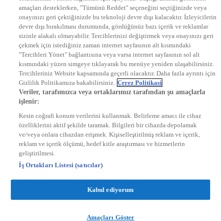
DYG Radyolar
amaçları desteklerken, "Tümünü Reddet" seçeneğini seçtiğinizde veya
NTV RADYO
onayınızı geri çektiğinizde bu teknoloji devre dışı kalacaktır. İzleyicilerin
KRAL FM
KRAL POP
devre dışı bırakılması durumunda, gördüğünüz bazı içerik ve reklamlar
EKSEN
sizinle alakalı olmayabilir. Tercihlerinizi değiştirmek veya onayınızı geri
VOYAGE
çekmek için istediğiniz zaman internet sayfasının alt kısmındaki
DYG Dijital
"Tercihleri Yönet" bağlantısına veya varsa internet sayfasının sol alt
ntv.com.tr
kısmındaki yüzen simgeye tıklayarak bu menüye yeniden ulaşabilirsiniz.
ntvspor.net
Tercihleriniz Website kapsamında geçerli olacaktır. Daha fazla ayrıntı için
secim.ntv.com.tr
Gizlilik Politikamıza bakabilirsiniz.
Çerez Politikasi
startv.com.tr
Veriler, tarafımızca veya ortaklarımız tarafından şu amaçlarla
kralmuzik.com.tr
işlenir:
puhutv.com
Kesin coğrafi konum verilerini kullanmak. Belirleme amacı ile cihaz
özelliklerini aktif şekilde taramak. Bilgileri bir cihazda depolamak
ve/veya onlara cihazdan erişmek. Kişiselleştirilmiş reklam ve içerik,
reklam ve içerik ölçümü, hedef kitle araştırması ve hizmetlerin
geliştirilmesi.
İş Ortakları Listesi (satıcılar)
Kabul ediyorum
Amaçları Göster