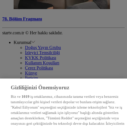
78. Bölüm Fragmanı
startv.com.tr © Her hakkı saklıdır.
Kurumsal
Doğuş Yayın Grubu
İzleyici Temsilciliği
KVKK Politikası
Kullanım Koşulları
Çerez Politikası
Künye
İletişim
Frekans
Gizliliğinizi Önemsiyoruz
DYG Televizyonlar
NTV
Biz ve
1019
iş ortaklarımız, cihazınızda tarama verileri veya benzersiz
STAR
tanımlayıcılar gibi kişisel verileri depolar ve bunlara erişim sağlarız.
EURO STAR
"Kabul Ediyorum" seçeneğini seçtiğinizde izleme teknolojileri "biz ve iş
KRAL POP TV
ortaklarımız verileri sağlamak için işliyoruz" başlığı altında gösterilen
DYG Radyolar
amaçları desteklerken, "Tümünü Reddet" seçeneğini seçtiğinizde veya
NTV RADYO
onayınızı geri çektiğinizde bu teknoloji devre dışı kalacaktır. İzleyicilerin
KRAL FM