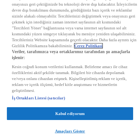
onayınızı geri çektiğinizde bu teknoloji devre dışı kalacaktır. İzleyicilerin
KRAL FM
KRAL POP
devre dışı bırakılması durumunda, gördüğünüz bazı içerik ve reklamlar
EKSEN
sizinle alakalı olmayabilir. Tercihlerinizi değiştirmek veya onayınızı geri
VOYAGE
çekmek için istediğiniz zaman internet sayfasının alt kısmındaki
DYG Dijital
"Tercihleri Yönet" bağlantısına veya varsa internet sayfasının sol alt
ntv.com.tr
kısmındaki yüzen simgeye tıklayarak bu menüye yeniden ulaşabilirsiniz.
ntvspor.net
Tercihleriniz Website kapsamında geçerli olacaktır. Daha fazla ayrıntı için
secim.ntv.com.tr
Gizlilik Politikamıza bakabilirsiniz.
Çerez Politikasi
startv.com.tr
Veriler, tarafımızca veya ortaklarımız tarafından şu amaçlarla
kralmuzik.com.tr
işlenir:
puhutv.com
Kesin coğrafi konum verilerini kullanmak. Belirleme amacı ile cihaz
özelliklerini aktif şekilde taramak. Bilgileri bir cihazda depolamak
ve/veya onlara cihazdan erişmek. Kişiselleştirilmiş reklam ve içerik,
reklam ve içerik ölçümü, hedef kitle araştırması ve hizmetlerin
geliştirilmesi.
İş Ortakları Listesi (satıcılar)
Kabul ediyorum
Amaçları Göster