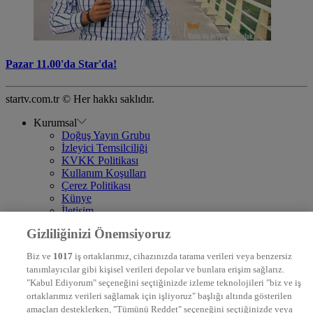
Pazar 11.00'da Star'da!
startv.com.tr © Her hakkı saklıdır.
Kurumsal
Doğuş Yayın Grubu
İzleyici Temsilciliği
KVKK Politikası
Kullanım Koşulları
Çerez Politikası
Künye
İletişim
Frekans
Gizliliğinizi Önemsiyoruz
DYG Televizyonlar
NTV
Biz ve
1017
iş ortaklarımız, cihazınızda tarama verileri veya benzersiz
STAR
tanımlayıcılar gibi kişisel verileri depolar ve bunlara erişim sağlarız.
EURO STAR
"Kabul Ediyorum" seçeneğini seçtiğinizde izleme teknolojileri "biz ve iş
KRAL POP TV
ortaklarımız verileri sağlamak için işliyoruz" başlığı altında gösterilen
DYG Radyolar
amaçları desteklerken, "Tümünü Reddet" seçeneğini seçtiğinizde veya
NTV RADYO