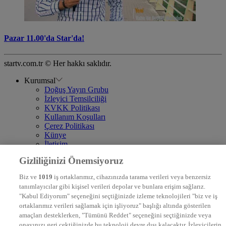
Pazar 11.00'da Star'da!
startv.com.tr © Her hakkı saklıdır.
Kurumsal
Doğuş Yayın Grubu
İzleyici Temsilciliği
KVKK Politikası
Kullanım Koşulları
Çerez Politikası
Künye
İletişim
Frekans
Gizliliğinizi Önemsiyoruz
DYG Televizyonlar
NTV
Biz ve
1019
iş ortaklarımız, cihazınızda tarama verileri veya benzersiz
STAR
tanımlayıcılar gibi kişisel verileri depolar ve bunlara erişim sağlarız.
EURO STAR
"Kabul Ediyorum" seçeneğini seçtiğinizde izleme teknolojileri "biz ve iş
KRAL POP TV
ortaklarımız verileri sağlamak için işliyoruz" başlığı altında gösterilen
DYG Radyolar
amaçları desteklerken, "Tümünü Reddet" seçeneğini seçtiğinizde veya
NTV RADYO
onayınızı geri çektiğinizde bu teknoloji devre dışı kalacaktır. İzleyicilerin
KRAL FM