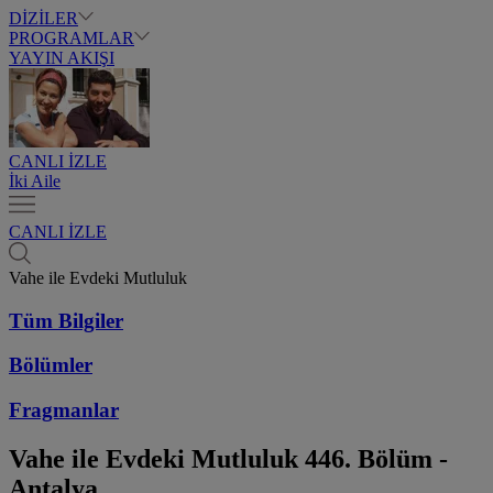
DİZİLER
PROGRAMLAR
YAYIN AKIŞI
CANLI İZLE
İki Aile
CANLI İZLE
Vahe ile Evdeki Mutluluk
Tüm Bilgiler
Bölümler
Fragmanlar
Vahe ile Evdeki Mutluluk
446. Bölüm -
Antalya