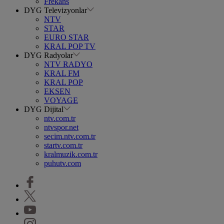
Frekans
DYG Televizyonlar
NTV
STAR
EURO STAR
KRAL POP TV
DYG Radyolar
NTV RADYO
KRAL FM
KRAL POP
EKSEN
VOYAGE
DYG Dijital
ntv.com.tr
ntvspor.net
secim.ntv.com.tr
startv.com.tr
kralmuzik.com.tr
puhutv.com