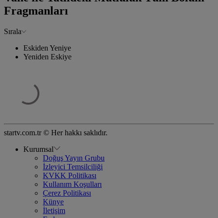
Fragmanları
Sırala
Eskiden Yeniye
Yeniden Eskiye
startv.com.tr © Her hakkı saklıdır.
Kurumsal
Doğuş Yayın Grubu
İzleyici Temsilciliği
KVKK Politikası
Kullanım Koşulları
Çerez Politikası
Künye
İletişim