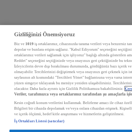
Gizliliğinizi Önemsiyoruz
Biz ve
1019
iş ortaklarımız, cihazınızda tarama verileri veya benzersiz tanı
depolar ve bunlara erişim sağlarız. "Kabul Ediyorum" seçeneğini seçtiğiniz
ortaklarımız verileri sağlamak için işliyoruz" başlığı altında gösterilen 
Reddet" seçeneğini seçtiğinizde veya onayınızı geri çektiğinizde bu teknol
İzleyicilerin devre dışı bırakılması durumunda, gördüğünüz bazı içerik ve 
olmayabilir. Tercihlerinizi değiştirmek veya onayınızı geri çekmek için is
sayfasının alt kısmındaki "Tercihleri Yönet" bağlantısına veya varsa intern
yüzen simgeye tıklayarak bu menüye yeniden ulaşabilirsiniz. Tercihlerin
olacaktır. Daha fazla ayrıntı için Gizlilik Politikamıza bakabilirsiniz.
Çere
Veriler, tarafımızca veya ortaklarımız tarafından şu amaçlarla işl
Kesin coğrafi konum verilerini kullanmak. Belirleme amacı ile cihaz özelli
Bilgileri bir cihazda depolamak ve/veya onlara cihazdan erişmek. Kişiselle
ve içerik ölçümü, hedef kitle araştırması ve hizmetlerin geliştirilmesi.
İş Ortakları Listesi (satıcılar)