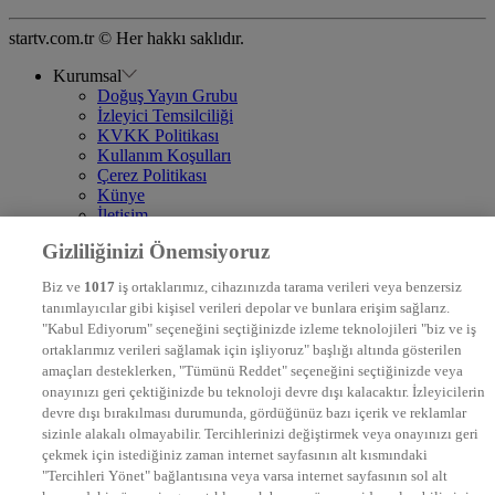
startv.com.tr © Her hakkı saklıdır.
Kurumsal
Doğuş Yayın Grubu
İzleyici Temsilciliği
KVKK Politikası
Kullanım Koşulları
Çerez Politikası
Künye
İletişim
Frekans
Gizliliğinizi Önemsiyoruz
DYG Televizyonlar
NTV
Biz ve
1017
iş ortaklarımız, cihazınızda tarama verileri veya benzersiz
STAR
tanımlayıcılar gibi kişisel verileri depolar ve bunlara erişim sağlarız.
EURO STAR
"Kabul Ediyorum" seçeneğini seçtiğinizde izleme teknolojileri "biz ve iş
KRAL POP TV
ortaklarımız verileri sağlamak için işliyoruz" başlığı altında gösterilen
DYG Radyolar
amaçları desteklerken, "Tümünü Reddet" seçeneğini seçtiğinizde veya
NTV RADYO
onayınızı geri çektiğinizde bu teknoloji devre dışı kalacaktır. İzleyicilerin
KRAL FM
KRAL POP
devre dışı bırakılması durumunda, gördüğünüz bazı içerik ve reklamlar
EKSEN
sizinle alakalı olmayabilir. Tercihlerinizi değiştirmek veya onayınızı geri
VOYAGE
çekmek için istediğiniz zaman internet sayfasının alt kısmındaki
DYG Dijital
"Tercihleri Yönet" bağlantısına veya varsa internet sayfasının sol alt
ntv.com.tr