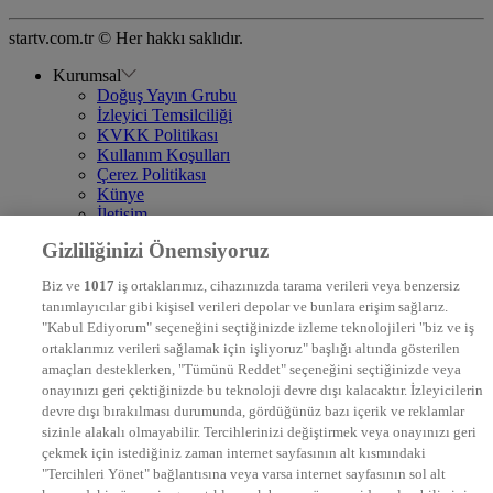
startv.com.tr © Her hakkı saklıdır.
Kurumsal
Doğuş Yayın Grubu
İzleyici Temsilciliği
KVKK Politikası
Kullanım Koşulları
Çerez Politikası
Künye
İletişim
Frekans
Gizliliğinizi Önemsiyoruz
DYG Televizyonlar
NTV
Biz ve
1017
iş ortaklarımız, cihazınızda tarama verileri veya benzersiz
STAR
tanımlayıcılar gibi kişisel verileri depolar ve bunlara erişim sağlarız.
EURO STAR
"Kabul Ediyorum" seçeneğini seçtiğinizde izleme teknolojileri "biz ve iş
KRAL POP TV
ortaklarımız verileri sağlamak için işliyoruz" başlığı altında gösterilen
DYG Radyolar
amaçları desteklerken, "Tümünü Reddet" seçeneğini seçtiğinizde veya
NTV RADYO
onayınızı geri çektiğinizde bu teknoloji devre dışı kalacaktır. İzleyicilerin
KRAL FM
KRAL POP
devre dışı bırakılması durumunda, gördüğünüz bazı içerik ve reklamlar
EKSEN
sizinle alakalı olmayabilir. Tercihlerinizi değiştirmek veya onayınızı geri
VOYAGE
çekmek için istediğiniz zaman internet sayfasının alt kısmındaki
DYG Dijital
"Tercihleri Yönet" bağlantısına veya varsa internet sayfasının sol alt
ntv.com.tr