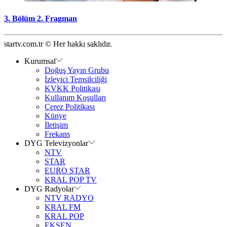
3. Bölüm 2. Fragman
startv.com.tr © Her hakkı saklıdır.
Kurumsal
Doğuş Yayın Grubu
İzleyici Temsilciliği
KVKK Politikası
Kullanım Koşulları
Çerez Politikası
Künye
İletişim
Frekans
DYG Televizyonlar
NTV
STAR
EURO STAR
KRAL POP TV
DYG Radyolar
NTV RADYO
KRAL FM
KRAL POP
EKSEN