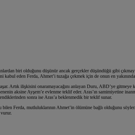
lanlardan biri olduğunu düşünür ancak gerçekler düşündüğü gibi çıkmay
ni kabul eden Ferda, Ahmet’i tuzağa çekmek için de onun en yakınındaki
aşar. Artık ilişkisini onaramayacağını anlayan Duru, ABD’ye gitmeye 
lenenin aksine Ayşem’e evlenme teklif eder. Aras’ın samimiyetine ina
endiklerinden sonra ise Aras’a beklenmedik bir teklif sunar.
u bilen Ferda, mutluluklarının Ahmet’in ölümüne bağlı olduğunu söyler
 vurur.