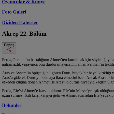
Oyuncular & Künye
Foto Galeri
Diziden
Haberler
Akrep
22. Bölüm
Paylaş
Ferda, Perihan’ın hastalığının Ahmet’ten kurtulmak için söylediği ya
anlaşmazlık yaşayınca onu durduramayacağını anlar. Perihan’ın teklifi
Aras ve Ayşem’in öpüştüğünü gören Duru, büyük bir hayal kırıklığı y
Aras’a giderek Duru’yu kalmaya ikna etmesini ister. Ancak Aras, bek
öfkeden çılgına dönen Ahmet ise Aras’ı öldürme niyetiyle kaçırır. Öğr
Ferda, Efe’yi Ahmet’e karşı doldurur. Efe’nin Merve’ye aşık olduğun
uzun sürmez. İkili karşı karşıya gelir ve Ahmet acımadan Efe’yi çekip
Bölümler