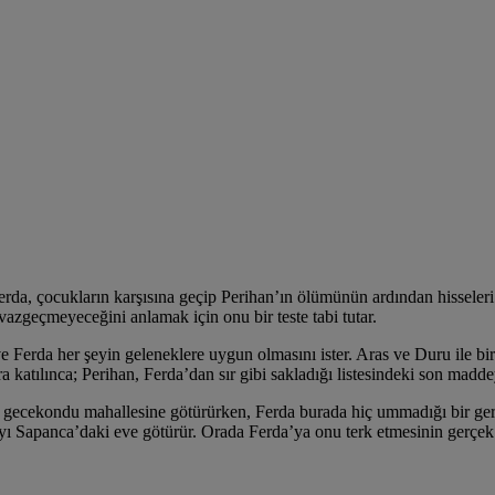
. Ferda, çocukların karşısına geçip Perihan’ın ölümünün ardından hissele
vazgeçmeyeceğini anlamak için onu bir teste tabi tutar.
e Ferda her şeyin geleneklere uygun olmasını ister. Aras ve Duru ile bi
 katılınca; Perihan, Ferda’dan sır gibi sakladığı listesindeki son maddey
ğı gecekondu mahallesine götürürken, Ferda burada hiç ummadığı bir gerç
 Sapanca’daki eve götürür. Orada Ferda’ya onu terk etmesinin gerçek s