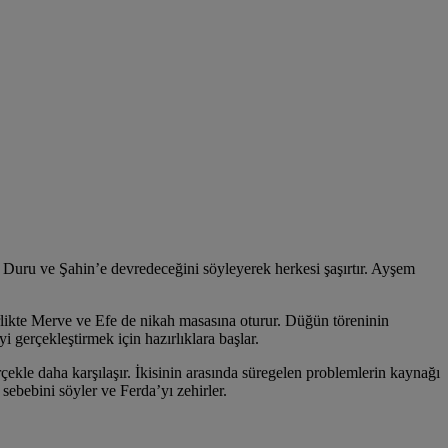
ri Duru ve Şahin’e devredeceğini söyleyerek herkesi şaşırtır. Ayşem
rlikte Merve ve Efe de nikah masasına oturur. Düğün töreninin
i gerçekleştirmek için hazırlıklara başlar.
ekle daha karşılaşır. İkisinin arasında süregelen problemlerin kaynağı
ebebini söyler ve Ferda’yı zehirler.