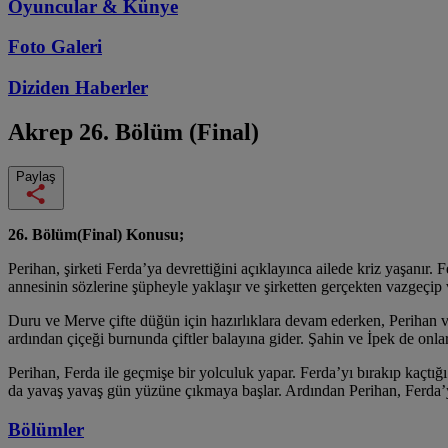
Oyuncular & Künye
Foto Galeri
Diziden
Haberler
Akrep
26. Bölüm (Final)
Paylaş
26. Bölüm(Final) Konusu;
Perihan, şirketi Ferda’ya devrettiğini açıklayınca ailede kriz yaşanır
annesinin sözlerine şüpheyle yaklaşır ve şirketten gerçekten vazgeçip 
Duru ve Merve çifte düğün için hazırlıklara devam ederken, Perihan v
ardından çiçeği burnunda çiftler balayına gider. Şahin ve İpek de onlara
Perihan, Ferda ile geçmişe bir yolculuk yapar. Ferda’yı bırakıp kaçtı
da yavaş yavaş gün yüzüne çıkmaya başlar. Ardından Perihan, Ferda’yı
Bölümler