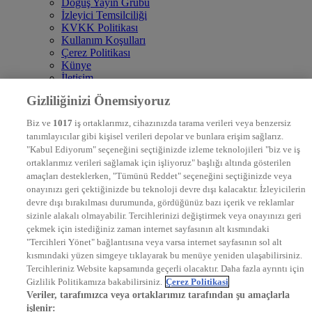
Doğuş Yayın Grubu
İzleyici Temsilciliği
KVKK Politikası
Kullanım Koşulları
Çerez Politikası
Künye
İletişim
Frekans
Gizliliğinizi Önemsiyoruz
DYG Televizyonlar
NTV
Biz ve
1017
iş ortaklarımız, cihazınızda tarama verileri veya benzersiz
STAR
tanımlayıcılar gibi kişisel verileri depolar ve bunlara erişim sağlarız.
EURO STAR
"Kabul Ediyorum" seçeneğini seçtiğinizde izleme teknolojileri "biz ve iş
KRAL POP TV
ortaklarımız verileri sağlamak için işliyoruz" başlığı altında gösterilen
DYG Radyolar
amaçları desteklerken, "Tümünü Reddet" seçeneğini seçtiğinizde veya
NTV RADYO
onayınızı geri çektiğinizde bu teknoloji devre dışı kalacaktır. İzleyicilerin
KRAL FM
devre dışı bırakılması durumunda, gördüğünüz bazı içerik ve reklamlar
KRAL POP
EKSEN
sizinle alakalı olmayabilir. Tercihlerinizi değiştirmek veya onayınızı geri
VOYAGE
çekmek için istediğiniz zaman internet sayfasının alt kısmındaki
DYG Dijital
"Tercihleri Yönet" bağlantısına veya varsa internet sayfasının sol alt
ntv.com.tr
kısmındaki yüzen simgeye tıklayarak bu menüye yeniden ulaşabilirsiniz.
ntvspor.net
Tercihleriniz Website kapsamında geçerli olacaktır. Daha fazla ayrıntı için
secim.ntv.com.tr
Gizlilik Politikamıza bakabilirsiniz.
Çerez Politikasi
startv.com.tr
Veriler, tarafımızca veya ortaklarımız tarafından şu amaçlarla
kralmuzik.com.tr
işlenir: