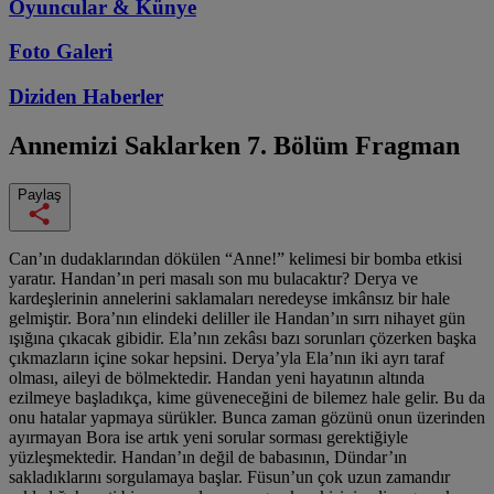
Oyuncular & Künye
Foto Galeri
Diziden
Haberler
Annemizi Saklarken
7. Bölüm Fragman
Paylaş
Can’ın dudaklarından dökülen “Anne!” kelimesi bir bomba etkisi
yaratır. Handan’ın peri masalı son mu bulacaktır? Derya ve
kardeşlerinin annelerini saklamaları neredeyse imkânsız bir hale
gelmiştir. Bora’nın elindeki deliller ile Handan’ın sırrı nihayet gün
ışığına çıkacak gibidir. Ela’nın zekâsı bazı sorunları çözerken başka
çıkmazların içine sokar hepsini. Derya’yla Ela’nın iki ayrı taraf
olması, aileyi de bölmektedir. Handan yeni hayatının altında
ezilmeye başladıkça, kime güveneceğini de bilemez hale gelir. Bu da
onu hatalar yapmaya sürükler. Bunca zaman gözünü onun üzerinden
ayırmayan Bora ise artık yeni sorular sorması gerektiğiyle
yüzleşmektedir. Handan’ın değil de babasının, Dündar’ın
sakladıklarını sorgulamaya başlar. Füsun’un çok uzun zamandır