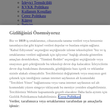
İzleyici Temsilciliği
KVKK Politikası
Kullanım Koşulları
Çerez Politikası
Künye
İletişim
Frekans
Gizliliğinizi Önemsiyoruz
DYG Televizyonlar
NTV
Biz ve
1019
iş ortaklarımız, cihazınızda tarama verileri veya benzersiz
STAR
tanımlayıcılar gibi kişisel verileri depolar ve bunlara erişim sağlarız.
EURO STAR
"Kabul Ediyorum" seçeneğini seçtiğinizde izleme teknolojileri "biz ve iş
KRAL POP TV
ortaklarımız verileri sağlamak için işliyoruz" başlığı altında gösterilen
DYG Radyolar
amaçları desteklerken, "Tümünü Reddet" seçeneğini seçtiğinizde veya
NTV RADYO
onayınızı geri çektiğinizde bu teknoloji devre dışı kalacaktır. İzleyicilerin
KRAL FM
KRAL POP
devre dışı bırakılması durumunda, gördüğünüz bazı içerik ve reklamlar
EKSEN
sizinle alakalı olmayabilir. Tercihlerinizi değiştirmek veya onayınızı geri
VOYAGE
çekmek için istediğiniz zaman internet sayfasının alt kısmındaki
DYG Dijital
"Tercihleri Yönet" bağlantısına veya varsa internet sayfasının sol alt
ntv.com.tr
kısmındaki yüzen simgeye tıklayarak bu menüye yeniden ulaşabilirsiniz.
ntvspor.net
Tercihleriniz Website kapsamında geçerli olacaktır. Daha fazla ayrıntı için
secim.ntv.com.tr
Gizlilik Politikamıza bakabilirsiniz.
Çerez Politikasi
startv.com.tr
Veriler, tarafımızca veya ortaklarımız tarafından şu amaçlarla
kralmuzik.com.tr
işlenir:
puhutv.com