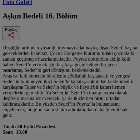
Foto Galeri
Aşkın Bedeli
16. Bölüm
Paylaş
Düşüğün ardından yaşadığı travmayı atlatmaya çalışan Sedef, başına
geleceklerden habersiz, Çocuk Esirgeme Kurumu’ndaki çocuklarla
zaman geçirmeye hazırlanmaktadır. Poyraz doktordan aldığı kötü
haberi Sedef’e vermek için baş başa geçirecekleri bir gece
tasarlamış, Sedef’in geri dönüşünü beklemektedir.
Aras ise fark etmeden bir ailenin çöküşünü başlatacak ve yengesi
Sedef’in bilinmeyen ikizi Selen’le karşılaşacaktır. Bu beklenmedik
karşılaşma Taner ve Selen’in büyük ve hayati bir kararı hemen
vermelerini gerektirir. Ya Selen’in, Sedef’in tıpatıp aynısı olarak
deşifre olmasına izin verecek, ya da ikizlerden birini ortadan
kaldıracaklardır. Bu yüzden Sedef’in Poyraz’la buluşmasını
engellemek, bugüne kadarki tüm adımlarından daha önemli hale
gelir.
Tarih: 30 Eylül Pazartesi
Saat: 13.00