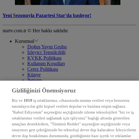
Yeni Sezonuyla Pazartesi Star'da başlıyor!
startv.com.tr © Her hakkı saklıdır.
Kurumsal
Doğuş Yayın Grubu
İzleyici Temsilciliği
KVKK Politikası
Kullanım Koşulları
Çerez Politikası
Künye
İletişim
Frekans
Gizliliğinizi Önemsiyoruz
DYG Televizyonlar
NTV
Biz ve
1019
iş ortaklarımız, cihazınızda tarama verileri veya benzersiz
STAR
tanımlayıcılar gibi kişisel verileri depolar ve bunlara erişim sağlarız.
EURO STAR
"Kabul Ediyorum" seçeneğini seçtiğinizde izleme teknolojileri "biz ve iş
KRAL POP TV
ortaklarımız verileri sağlamak için işliyoruz" başlığı altında gösterilen
DYG Radyolar
amaçları desteklerken, "Tümünü Reddet" seçeneğini seçtiğinizde veya
NTV RADYO
onayınızı geri çektiğinizde bu teknoloji devre dışı kalacaktır. İzleyicilerin
KRAL FM
devre dışı bırakılması durumunda, gördüğünüz bazı içerik ve reklamlar
KRAL POP