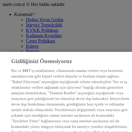
startv.com.tr © Her hakkı saklıdır.
Kurumsal
Doğuş Yayın Grubu
İzleyici Temsilciliği
KVKK Politikası
Kullanım Koşulları
Çerez Politikası
Künye
İletişim
Frekans
Gizliliğinizi Önemsiyoruz
DYG Televizyonlar
NTV
Biz ve
1017
iş ortaklarımız, cihazınızda tarama verileri veya benzersiz
STAR
tanımlayıcılar gibi kişisel verileri depolar ve bunlara erişim sağlarız.
EURO STAR
"Kabul Ediyorum" seçeneğini seçtiğinizde izleme teknolojileri "biz ve iş
KRAL POP TV
ortaklarımız verileri sağlamak için işliyoruz" başlığı altında gösterilen
DYG Radyolar
amaçları desteklerken, "Tümünü Reddet" seçeneğini seçtiğinizde veya
NTV RADYO
onayınızı geri çektiğinizde bu teknoloji devre dışı kalacaktır. İzleyicilerin
KRAL FM
KRAL POP
devre dışı bırakılması durumunda, gördüğünüz bazı içerik ve reklamlar
EKSEN
sizinle alakalı olmayabilir. Tercihlerinizi değiştirmek veya onayınızı geri
VOYAGE
çekmek için istediğiniz zaman internet sayfasının alt kısmındaki
DYG Dijital
"Tercihleri Yönet" bağlantısına veya varsa internet sayfasının sol alt
ntv.com.tr
kısmındaki yüzen simgeye tıklayarak bu menüye yeniden ulaşabilirsiniz.
ntvspor.net