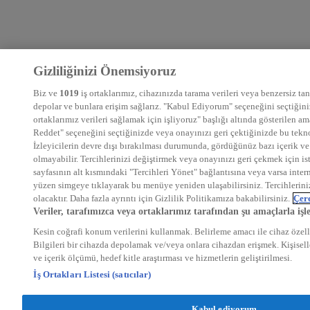
Gizliliğinizi Önemsiyoruz
Biz ve
1019
iş ortaklarımız, cihazınızda tarama verileri veya benzersiz tanı
depolar ve bunlara erişim sağlarız. "Kabul Ediyorum" seçeneğini seçtiğiniz
ortaklarımız verileri sağlamak için işliyoruz" başlığı altında gösterilen 
Reddet" seçeneğini seçtiğinizde veya onayınızı geri çektiğinizde bu teknol
İzleyicilerin devre dışı bırakılması durumunda, gördüğünüz bazı içerik ve 
olmayabilir. Tercihlerinizi değiştirmek veya onayınızı geri çekmek için is
sayfasının alt kısmındaki "Tercihleri Yönet" bağlantısına veya varsa intern
yüzen simgeye tıklayarak bu menüye yeniden ulaşabilirsiniz. Tercihlerin
olacaktır. Daha fazla ayrıntı için Gizlilik Politikamıza bakabilirsiniz.
Çere
Veriler, tarafımızca veya ortaklarımız tarafından şu amaçlarla işl
Kesin coğrafi konum verilerini kullanmak. Belirleme amacı ile cihaz özelli
Bilgileri bir cihazda depolamak ve/veya onlara cihazdan erişmek. Kişiselle
ve içerik ölçümü, hedef kitle araştırması ve hizmetlerin geliştirilmesi.
İş Ortakları Listesi (satıcılar)
Kabul ediyorum