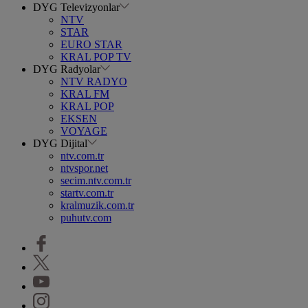
DYG Televizyonlar
NTV
STAR
EURO STAR
KRAL POP TV
DYG Radyolar
NTV RADYO
KRAL FM
KRAL POP
EKSEN
VOYAGE
DYG Dijital
ntv.com.tr
ntvspor.net
secim.ntv.com.tr
startv.com.tr
kralmuzik.com.tr
puhutv.com