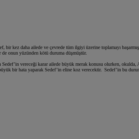
f, bir kez daha ailede ve çevrede tüm ilgiyi üzerine toplamayı başarmış
nder de onun yüzünden kötü duruma düşmüştür.
 Sedef’in vereceği karar ailede büyük merak konusu olurken, okulda, Ar
 büyük bir hata yaparak Sedef’in eline koz verecektir. Sedef’in bu dur