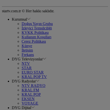
startv.com.tr © Her hakkı saklıdır.
Kurumsal
Doğuş Yayın Grubu
İzleyici Temsilciliği
KVKK Politikası
Kullanım Koşulları
Çerez Politikası
Künye
İletişim
Frekans
DYG Televizyonlar
NTV
STAR
EURO STAR
KRAL POP TV
DYG Radyolar
NTV RADYO
KRAL FM
KRAL POP
EKSEN
VOYAGE
DYG Dijital