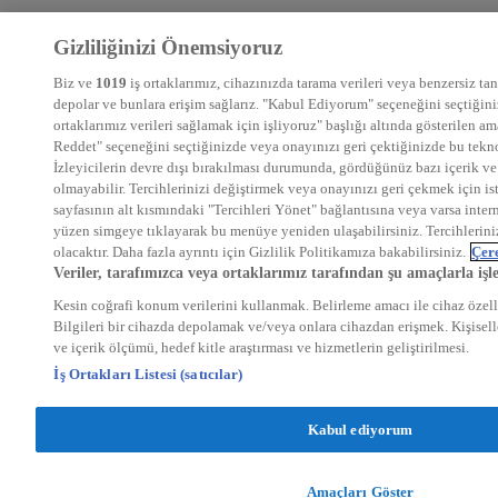
Gizliliğinizi Önemsiyoruz
Biz ve
1019
iş ortaklarımız, cihazınızda tarama verileri veya benzersiz tanı
depolar ve bunlara erişim sağlarız. "Kabul Ediyorum" seçeneğini seçtiğiniz
ortaklarımız verileri sağlamak için işliyoruz" başlığı altında gösterilen 
Reddet" seçeneğini seçtiğinizde veya onayınızı geri çektiğinizde bu teknol
İzleyicilerin devre dışı bırakılması durumunda, gördüğünüz bazı içerik ve 
olmayabilir. Tercihlerinizi değiştirmek veya onayınızı geri çekmek için is
sayfasının alt kısmındaki "Tercihleri Yönet" bağlantısına veya varsa intern
yüzen simgeye tıklayarak bu menüye yeniden ulaşabilirsiniz. Tercihlerin
olacaktır. Daha fazla ayrıntı için Gizlilik Politikamıza bakabilirsiniz.
Çere
Veriler, tarafımızca veya ortaklarımız tarafından şu amaçlarla işl
Kesin coğrafi konum verilerini kullanmak. Belirleme amacı ile cihaz özelli
Bilgileri bir cihazda depolamak ve/veya onlara cihazdan erişmek. Kişiselle
ve içerik ölçümü, hedef kitle araştırması ve hizmetlerin geliştirilmesi.
İş Ortakları Listesi (satıcılar)
Kabul ediyorum
Amaçları Göster