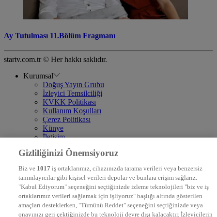
Ay Tutulması 11.Bölüm Fragmanı
startv.com.tr © Her hakkı saklıdır.
Kurumsal
Doğuş Yayın Grubu
İzleyici Temsilciliği
KVKK Politikası
Kullanım Koşulları
Çerez Politikası
Künye
İletişim
Frekans
Gizliliğinizi Önemsiyoruz
DYG Televizyonlar
NTV
Biz ve
1017
iş ortaklarımız, cihazınızda tarama verileri veya benzersiz
STAR
tanımlayıcılar gibi kişisel verileri depolar ve bunlara erişim sağlarız.
EURO STAR
"Kabul Ediyorum" seçeneğini seçtiğinizde izleme teknolojileri "biz ve iş
KRAL POP TV
ortaklarımız verileri sağlamak için işliyoruz" başlığı altında gösterilen
DYG Radyolar
amaçları desteklerken, "Tümünü Reddet" seçeneğini seçtiğinizde veya
NTV RADYO
onayınızı geri çektiğinizde bu teknoloji devre dışı kalacaktır. İzleyicilerin
KRAL FM