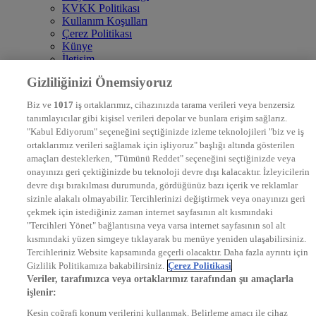
KVKK Politikası
Kullanım Koşulları
Çerez Politikası
Künye
İletişim
Frekans
Gizliliğinizi Önemsiyoruz
DYG Televizyonlar
NTV
Biz ve
1017
iş ortaklarımız, cihazınızda tarama verileri veya benzersiz
STAR
tanımlayıcılar gibi kişisel verileri depolar ve bunlara erişim sağlarız.
EURO STAR
"Kabul Ediyorum" seçeneğini seçtiğinizde izleme teknolojileri "biz ve iş
KRAL POP TV
ortaklarımız verileri sağlamak için işliyoruz" başlığı altında gösterilen
DYG Radyolar
amaçları desteklerken, "Tümünü Reddet" seçeneğini seçtiğinizde veya
NTV RADYO
onayınızı geri çektiğinizde bu teknoloji devre dışı kalacaktır. İzleyicilerin
KRAL FM
KRAL POP
devre dışı bırakılması durumunda, gördüğünüz bazı içerik ve reklamlar
EKSEN
sizinle alakalı olmayabilir. Tercihlerinizi değiştirmek veya onayınızı geri
VOYAGE
çekmek için istediğiniz zaman internet sayfasının alt kısmındaki
DYG Dijital
"Tercihleri Yönet" bağlantısına veya varsa internet sayfasının sol alt
ntv.com.tr
kısmındaki yüzen simgeye tıklayarak bu menüye yeniden ulaşabilirsiniz.
ntvspor.net
Tercihleriniz Website kapsamında geçerli olacaktır. Daha fazla ayrıntı için
secim.ntv.com.tr
Gizlilik Politikamıza bakabilirsiniz.
Çerez Politikasi
startv.com.tr
Veriler, tarafımızca veya ortaklarımız tarafından şu amaçlarla
kralmuzik.com.tr
işlenir:
puhutv.com
Kesin coğrafi konum verilerini kullanmak. Belirleme amacı ile cihaz