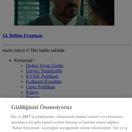
14. Bölüm Fragman
startv.com.tr © Her hakkı saklıdır.
Kurumsal
Doğuş Yayın Grubu
İzleyici Temsilciliği
KVKK Politikası
Kullanım Koşulları
Çerez Politikası
Künye
İletişim
Frekans
Gizliliğinizi Önemsiyoruz
DYG Televizyonlar
NTV
Biz ve
1017
iş ortaklarımız, cihazınızda tarama verileri veya benzersiz
STAR
tanımlayıcılar gibi kişisel verileri depolar ve bunlara erişim sağlarız.
EURO STAR
"Kabul Ediyorum" seçeneğini seçtiğinizde izleme teknolojileri "biz ve iş
KRAL POP TV