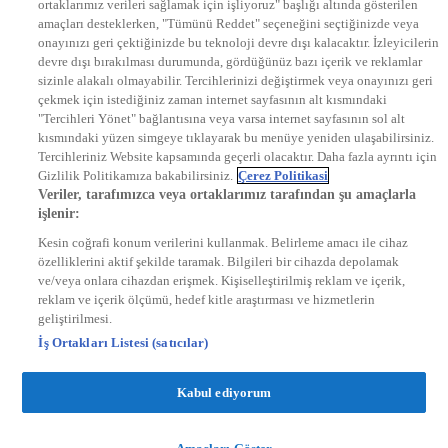
ortaklarımız verileri sağlamak için işliyoruz" başlığı altında gösterilen
DYG Radyolar
amaçları desteklerken, "Tümünü Reddet" seçeneğini seçtiğinizde veya
NTV RADYO
onayınızı geri çektiğinizde bu teknoloji devre dışı kalacaktır. İzleyicilerin
KRAL FM
KRAL POP
devre dışı bırakılması durumunda, gördüğünüz bazı içerik ve reklamlar
EKSEN
sizinle alakalı olmayabilir. Tercihlerinizi değiştirmek veya onayınızı geri
VOYAGE
çekmek için istediğiniz zaman internet sayfasının alt kısmındaki
DYG Dijital
"Tercihleri Yönet" bağlantısına veya varsa internet sayfasının sol alt
ntv.com.tr
kısmındaki yüzen simgeye tıklayarak bu menüye yeniden ulaşabilirsiniz.
ntvspor.net
Tercihleriniz Website kapsamında geçerli olacaktır. Daha fazla ayrıntı için
secim.ntv.com.tr
Gizlilik Politikamıza bakabilirsiniz.
Çerez Politikasi
startv.com.tr
Veriler, tarafımızca veya ortaklarımız tarafından şu amaçlarla
kralmuzik.com.tr
işlenir:
puhutv.com
Kesin coğrafi konum verilerini kullanmak. Belirleme amacı ile cihaz
özelliklerini aktif şekilde taramak. Bilgileri bir cihazda depolamak
ve/veya onlara cihazdan erişmek. Kişiselleştirilmiş reklam ve içerik,
reklam ve içerik ölçümü, hedef kitle araştırması ve hizmetlerin
geliştirilmesi.
İş Ortakları Listesi (satıcılar)
Kabul ediyorum