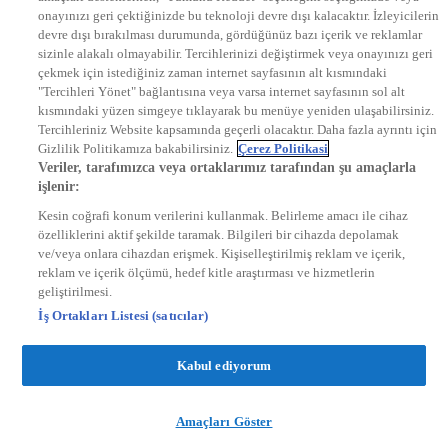
onayınızı geri çektiğinizde bu teknoloji devre dışı kalacaktır. İzleyicilerin
KRAL FM
KRAL POP
devre dışı bırakılması durumunda, gördüğünüz bazı içerik ve reklamlar
EKSEN
sizinle alakalı olmayabilir. Tercihlerinizi değiştirmek veya onayınızı geri
VOYAGE
çekmek için istediğiniz zaman internet sayfasının alt kısmındaki
DYG Dijital
"Tercihleri Yönet" bağlantısına veya varsa internet sayfasının sol alt
ntv.com.tr
kısmındaki yüzen simgeye tıklayarak bu menüye yeniden ulaşabilirsiniz.
ntvspor.net
Tercihleriniz Website kapsamında geçerli olacaktır. Daha fazla ayrıntı için
secim.ntv.com.tr
Gizlilik Politikamıza bakabilirsiniz.
Çerez Politikasi
startv.com.tr
Veriler, tarafımızca veya ortaklarımız tarafından şu amaçlarla
kralmuzik.com.tr
işlenir:
puhutv.com
Kesin coğrafi konum verilerini kullanmak. Belirleme amacı ile cihaz
özelliklerini aktif şekilde taramak. Bilgileri bir cihazda depolamak
ve/veya onlara cihazdan erişmek. Kişiselleştirilmiş reklam ve içerik,
reklam ve içerik ölçümü, hedef kitle araştırması ve hizmetlerin
geliştirilmesi.
İş Ortakları Listesi (satıcılar)
Kabul ediyorum
Amaçları Göster