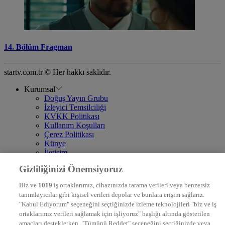
14. Bölüm Fragman
startv.com.tr © Her hakkı saklıdır.
Kurumsal
Doğuş Yayın Grubu
İzleyici Temsilciliği
KVKK Politikası
Kullanım Koşulları
Çerez Politikası
Künye
İletişim
Frekans
Gizliliğinizi Önemsiyoruz
DYG Televizyonlar
NTV
Biz ve
1019
iş ortaklarımız, cihazınızda tarama verileri veya benzersiz
STAR
tanımlayıcılar gibi kişisel verileri depolar ve bunlara erişim sağlarız.
EURO STAR
"Kabul Ediyorum" seçeneğini seçtiğinizde izleme teknolojileri "biz ve iş
KRAL POP TV
ortaklarımız verileri sağlamak için işliyoruz" başlığı altında gösterilen
DYG Radyolar
amaçları desteklerken, "Tümünü Reddet" seçeneğini seçtiğinizde veya
NTV RADYO